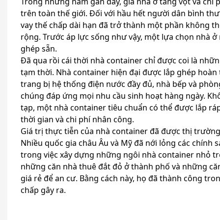
Trong những năm gần đây, giá nhà ở tăng vọt và chi ph
trên toàn thế giới. Đối với hầu hết người dân bình t
vay thế chấp dài hạn đã trở thành một phần không thể
rộng. Trước áp lực sống như vậy, một lựa chọn nhà ở 
ghép sẵn.
Đã qua rồi cái thời nhà container chỉ được coi là nh
tạm thời. Nhà container hiện đại được lắp ghép hoàn 
trang bị hệ thống điện nước đầy đủ, nhà bếp và phòng
chúng đáp ứng mọi nhu cầu sinh hoạt hàng ngày. Kh
tạp, một nhà container tiêu chuẩn có thể được lắp ráp
thời gian và chi phí nhân công.
Giá trị thực tiễn của nhà container đã được thị trườ
Nhiều quốc gia châu Âu và Mỹ đã nới lỏng các chính s
trong việc xây dựng những ngôi nhà container nhỏ tr
những căn nhà thuê đắt đỏ ở thành phố và những căn
giá rẻ để an cư. Bằng cách này, họ đã thành công trong
chấp gây ra.