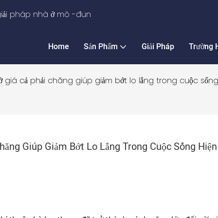
giải pháp nhà ở mô -đun
Home
Sản Phẩm
Giải Pháp
Trường 
 giá cả phải chăng giúp giảm bớt lo lắng trong cuộc sống 
Chăng Giúp Giảm Bớt Lo Lắng Trong Cuộc Sống Hiện