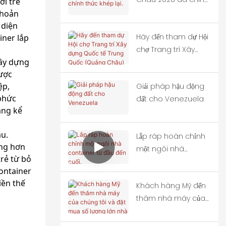
ới trẻ
thức khép lại.
khoản
 diện
Hãy đến tham dự Hội
iner lắp
chợ Trang trí Xây
xây dựng
dựng Quốc tế Trung
Được
Quốc (Quảng Châu)
ệp,
Giải pháp hậu động
lần thứ 28.
phức
đất cho Venezuela
áng kể
ầu.
Lắp ráp hoàn chỉnh
àng hơn
một ngôi nhà
rẻ từ bỏ
container từ đầu đến
ontainer
cuối.
iền thế
Khách hàng Mỹ đến
thăm nhà máy của
chúng tôi và đặt
mua số lượng lớn