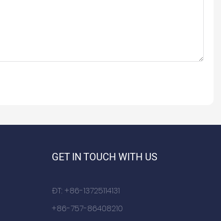
GET IN TOUCH WITH US
ĐT: +86-13725114131
+86-757-86408210