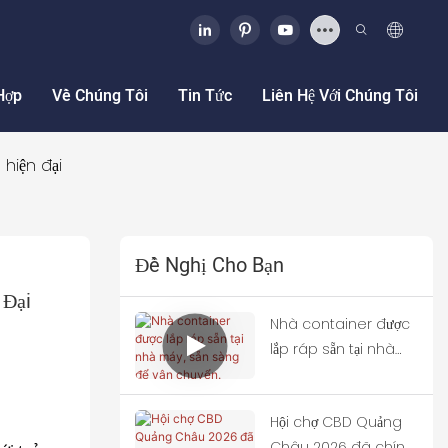
Hợp
Về Chúng Tôi
Tin Tức
Liên Hệ Với Chúng Tôi
hiện đại
Đề Nghị Cho Bạn
 Đại
Nhà container được
lắp ráp sẵn tại nhà
máy, sẵn sàng để vận
chuyển.
Hội chợ CBD Quảng
Châu 2026 đã chính