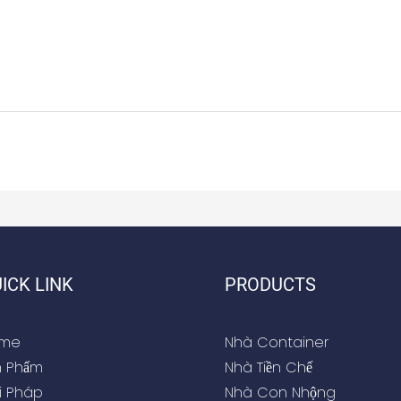
ICK LINK
PRODUCTS
me
Nhà Container
n Phẩm
Nhà Tiền Chế
ải Pháp
Nhà Con Nhộng