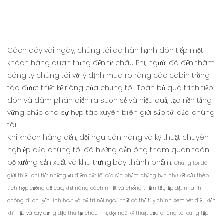
Cách đây vài ngày, chúng tôi đã hân hạnh đón tiếp một
khách hàng quan trọng đến từ châu Phi, người đã đến thăm
công ty chúng tôi với ý định mua rõ ràng các cabin trồng
táo được thiết kế riêng của chúng tôi. Toàn bộ quá trình tiếp
đón và đàm phán diễn ra suôn sẻ và hiệu quả, tạo nền tảng
vững chắc cho sự hợp tác xuyên biên giới sắp tới của chúng
tôi.
Khi khách hàng đến, đội ngũ bán hàng và kỹ thuật chuyên
nghiệp của chúng tôi đã hướng dẫn ông tham quan toàn
bộ xưởng sản xuất và khu trưng bày thành phẩm.
Chúng tôi đã
giới thiệu chi tiết những ưu điểm cốt lõi của sản phẩm, chẳng hạn như kết cấu thép
tích hợp cường độ cao, khả năng cách nhiệt và chống thấm tốt, lắp đặt nhanh
chóng, di chuyển linh hoạt và bố trí nội ngoại thất có thể tùy chỉnh. Xem xét điều kiện
khí hậu và xây dựng đặc thù tại châu Phi, đội ngũ kỹ thuật của chúng tôi cũng tập