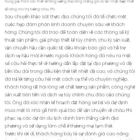
trung giải thích các thiết kế tăng cường khả năng chống gió và tản nhiệt được thiết
kế riêng cho thị trường châu Phi.
Sau chuyến khảo sát thực địa, chúng tôi đã tổ chức một
cuộc họp đàm phán kinh doanh chuyên sâu với khách
hàng. Chúng tôi đã trao đổi toàn diện về các thông số kỹ
thuật sản phẩm, giải pháp thiết kế tùy chỉnh, chu kỳ sản xuất,
vận chuyển hậu cần quốc tế, điều khoản báo giá và hỗ trợ
dịch vụ hậu mãi ở nước ngoài. Khách hàng đã nêu ra một
số câu hỏi thực tế về hướng dẫn lắp đặt tại địa phương và độ
bền lâu dài trong điều kiện thời tiết nhiệt độ cao, và chúng tôi
đã trả lời từng câu hỏi một cách cụ thể và chuyên nghiệp.
Khách hàng rất hài lòng với chất lượng sản phẩm, công nghệ
sản xuất tiên tiến và dịch vụ tùy chỉnh chu đáo của chúng
tôi. Ông đã xác nhận kế hoạch đặt hàng sơ bộ và dự định
mua một lô nhà gỗ hình quả táo để vận chuyển về châu Phi
phục vụ các dự án du lịch danh lam thắng cảnh địa
phương và sử dụng làm chỗ ở thương mại tạm thời.
Trước khi rời đi, khách hàng bày tỏ sự đánh giá cao năng