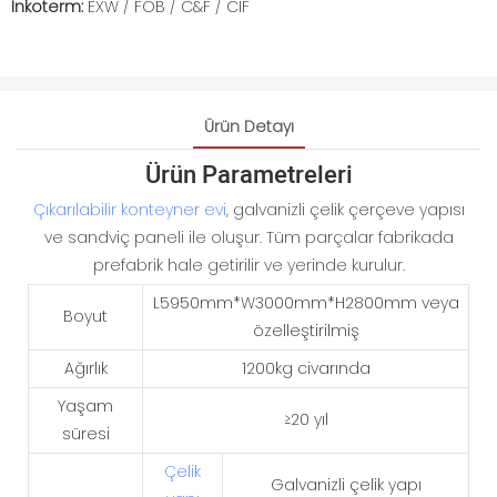
İnkoterm:
EXW / FOB / C&F / CIF
Ürün Detayı
Ürün Parametreleri
Çıkarılabilir konteyner evi
, galvanizli çelik çerçeve yapısı
ve sandviç paneli ile oluşur. Tüm parçalar fabrikada
prefabrik hale getirilir ve yerinde kurulur.
L5950mm*W3000mm*H2800mm veya
Boyut
özelleştirilmiş
Ağırlık
1200kg civarında
Yaşam
≥20 yıl
süresi
Çelik
Galvanizli çelik yapı