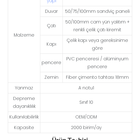
yapı
Duvar
50/75/100mm sandviç paneli
50/100mm cam yün yalıtım +
Çatı
renkli çelik çatı kiremit
Malzeme
Çelik kapı veya gereksinime
Kapı
göre
PVC penceresi / alüminyum
pencere
pencere
Zemin
Fiber çimento tahtası 18mm
Yanmaz
A notu1
Depreme
Sınıf 10
dayanıklılık
Kullanılabilirlik
OEM/ODM
Kapasite
2000 birim/ay