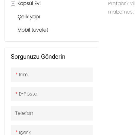
Kolay Mon
+
Kapsül Evi
Prefabrik vi
malzemesi,
Çelik yapı
Uzay Kapsülü Evi
yüksek daya
sürecinde d
Mobil tuvalet
Elma Kabini
az çevre kir
dönüştürüle
çerçevedir. 
Sorgunuzu Gönderin
konut, ticari
konutlar, tu
Isim
alanlarda y
kullanılmakt
E-Posta
Telefon
Içerik