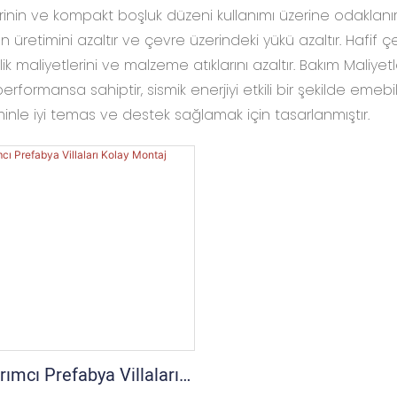
nin ve kompakt boşluk düzeni kullanımı üzerine odaklanır, etk
n üretimini azaltır ve çevre üzerindeki yükü azaltır. Hafif ç
ilik maliyetlerini ve malzeme atıklarını azaltır. Bakım Maliyet
performansa sahiptir, sismik enerjiyi etkili bir şekilde emebili
nle iyi temas ve destek sağlamak için tasarlanmıştır.
ımcı Prefabya Villaları