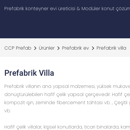
Prefabrik konteyner evi üreticisi & Modüler konut çözüm
CCP Prefab
Ürünler
Prefabrik ev
Prefabrik villa
Prefabrik Villa
Prefabrik villanın ana yapısal malzemesi, yüksek mukavem
dönüştürülebilen hafif çelik yapısal çerçevedir. Hafif ç
kompozit ışın, zeminde fibercement tahtası vb. , Çeşitl
vb.
Hafif çelik villalar, kişisel konutlarda, ticari binalarda, 