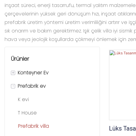
inşaat süreci, enerji tasarrufu, termal yalıtım malzemeleri
çerçevelerinin yüksek geri dönüşüm hızı, inşaat atıklarını
prefabrik üretim yöntemi üretim verimliliğini artırır ve işç
sık onarım ve bakım gerektirmez. Işık çelik villa iyi sismik 
hava veya jeolojik koşullarda çökmeyi önlemek için zemi
Ürünler
+
Konteyner Ev
-
Prefabrik ev
Ayrılabilir konteyner ev
Düz paket konteyner evi
K evi
Katlanır Konteyner Ev
T House
Genişletilebilir Konteyner Ev
Prefabrik villa
Lüks Tasar