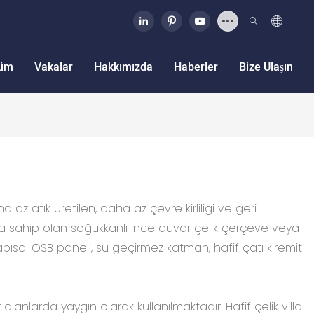
üm
Vakalar
Hakkımızda
Haberler
Bize Ulaşın
z atık üretilen, daha az çevre kirliliği ve geri
nsına sahip olan soğukkanlı ince duvar çelik çerçeve veya
pısal OSB paneli, su geçirmez katman, hafif çatı kiremit
r alanlarda yaygın olarak kullanılmaktadır. Hafif çelik villa