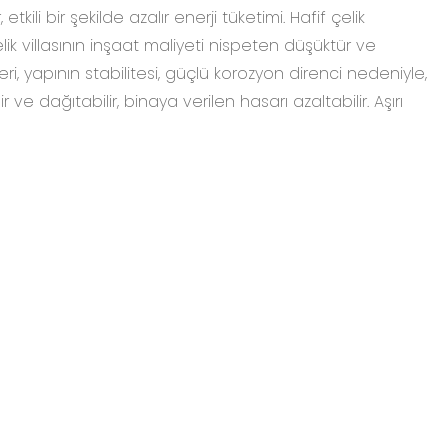
ili bir şekilde azalır enerji tüketimi. Hafif çelik
elik villasının inşaat maliyeti nispeten düşüktür ve
leri, yapının stabilitesi, güçlü korozyon direnci nedeniyle,
r ve dağıtabilir, binaya verilen hasarı azaltabilir. Aşırı