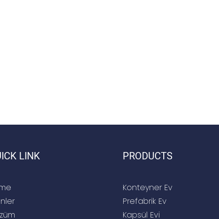
ICK LINK
PRODUCTS
me
Konteyner Ev
nler
Prefabrik Ev
züm
Kapsül Evi