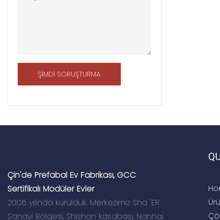
ŞIMDI SORUŞTURMA
QU
Çin'de Prefabal Ev Fabrikası, GCC
Ho
Sertifikalı Modüler Evler
Ürü
2006 yılında kurulduk. Merkezimiz Sha 'ER
Çö
Sanayi Bölgesi, Shishan kasabası, Nanhai