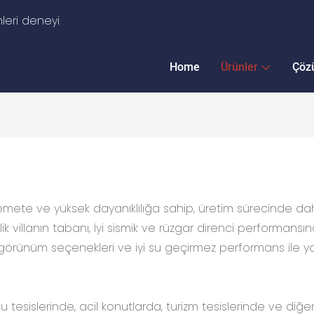
leri deneyi
Home
Ürünler
Çöz
ete ve yüksek dayanıklılığa sahip, üretim sürecinde daha a
elik villanın tabanı, İyi sismik ve rüzgar direnci performa
i görünüm seçenekleri ve iyi su geçirmez performans ile ya
kamu tesislerinde, acil konutlarda, turizm tesislerinde ve diğe