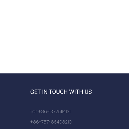
GET IN TOUCH WITH US
Tel: +86-13725114131
+86-757-86408210