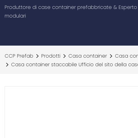
Produttore di case container prefabbricate & Esperto d
modulari
CCP Prefab
Prodotti
Casa container
Casa con
Casa container staccabile Ufficio del sito della c