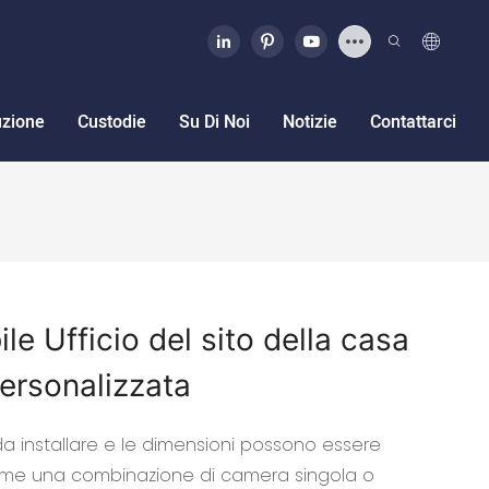
uzione
Custodie
Su Di Noi
Notizie
Contattarci
e Ufficio del sito della casa
ersonalizzata
da installare e le dimensioni possono essere
 come una combinazione di camera singola o