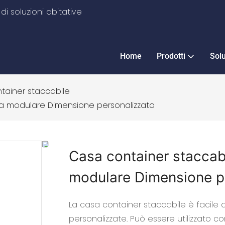
i soluzioni abitative
Home
Prodotti
Sol
tainer staccabile
asa modulare Dimensione personalizzata
Casa container staccabil
modulare Dimensione p
La casa container staccabile è facile 
personalizzate. Può essere utilizzato