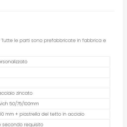
 Tutte le parti sono prefabbricate in fabbrica e
sonalizzato
 acciaio zincato
wich 50/75/100mm
00 mm + piastrella del tetto in acciaio
o secondo requisito