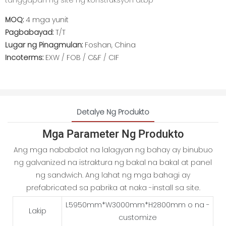
tanggapan ng site ng konstruksyon atbp
MOQ:
4 mga yunit
Pagbabayad:
T/T
Lugar ng Pinagmulan:
Foshan, China
Incoterms:
EXW / FOB / C&F / CIF
Detalye Ng Produkto
Mga Parameter Ng Produkto
Ang mga nababalot na lalagyan ng bahay ay binubuo
ng galvanized na istraktura ng bakal na bakal at panel
ng sandwich. Ang lahat ng mga bahagi ay
prefabricated sa pabrika at naka -install sa site.
L5950mm*W3000mm*H2800mm o na -
Lakip
customize