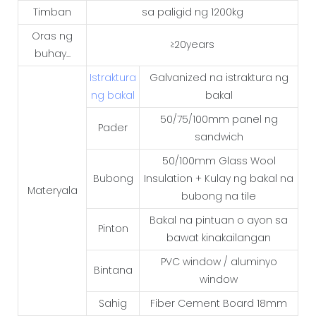
Timban
sa paligid ng 1200kg
Oras ng
≥20years
buhay...
Istraktura
Galvanized na istraktura ng
ng bakal
bakal
50/75/100mm panel ng
Pader
sandwich
50/100mm Glass Wool
Bubong
Insulation + Kulay ng bakal na
Materyala
bubong na tile
Bakal na pintuan o ayon sa
Pinton
bawat kinakailangan
PVC window / aluminyo
Bintana
window
Sahig
Fiber Cement Board 18mm