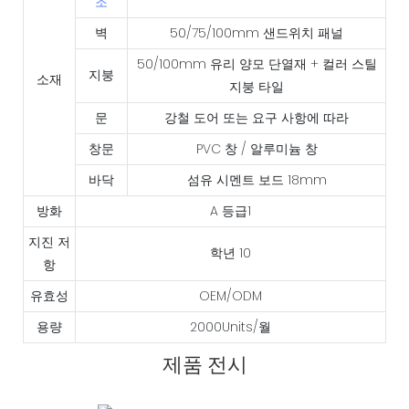
조
벽
50/75/100mm 샌드위치 패널
50/100mm 유리 양모 단열재 + 컬러 스틸
지붕
소재
지붕 ​​타일
문
강철 도어 또는 요구 사항에 따라
창문
PVC 창 / 알루미늄 창
바닥
섬유 시멘트 보드 18mm
방화
A 등급1
지진 저
학년 10
항
유효성
OEM/ODM
용량
2000Units/월
제품 전시