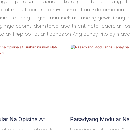
 angkop para sa tagabuo na kailangang baguhin ang sit
kal at mabuti para sa anti-seismic at anti-deformation.
amamaraan ng pagmamanupaktura upang gawin itong mah
ng, mga capms, dormitoryo, apartment, hotel, paaralan, osp
 ay fireproof at anticorrosion. Ang buhay nito ay maaar
ar Na Opisina At
Pasadyang Modular Na
a May Flat-Pack Na
Lalagyan
nstall ang mga flat-pack
Madaling i-install ang Cu