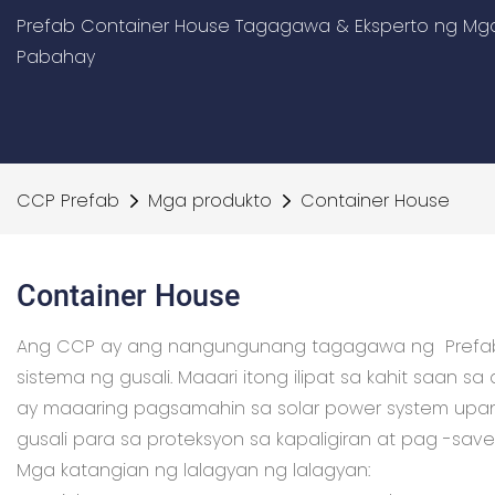
Prefab Container House Tagagawa & Eksperto ng Mga
Pabahay
CCP Prefab
Mga produkto
Container House
Container House
Ang CCP ay ang nangungunang tagagawa ng Prefab Co
sistema ng gusali. Maaari itong ilipat sa kahit saa
ay maaaring pagsamahin sa solar power system upang
gusali para sa proteksyon sa kapaligiran at pag -save
Mga katangian ng lalagyan ng lalagyan: