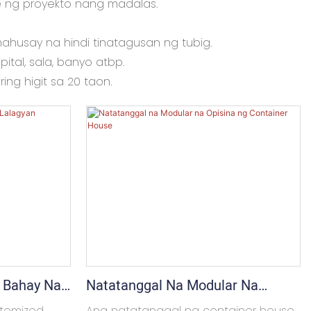
e ng proyekto nang madalas.
usay na hindi tinatagusan ng tubig.
ital, sala, banyo atbp.
ing higit sa 20 taon.
 Bahay Na
Natatanggal Na Modular Na
Opisina Ng Container House
stomized
Ang natatanggal na container house