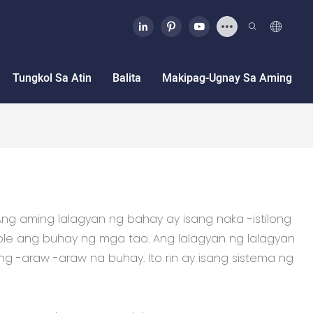
Tungkol Sa Atin
Balita
Makipag-Ugnay Sa Aming
 aming lalagyan ng bahay ay isang naka -istilong
ble ang buhay ng mga tao. Ang lalagyan ng lalagyan
 -araw -araw na buhay. Ito rin ay isang sistema ng