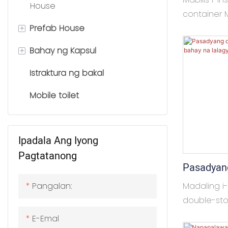
House
Lalagyan
container M
+
Prefab House
ng top-pac
corner col
+
Bahay ng Kapsul
K bahay
inilalagay 
para sa pa
Istraktura ng bakal
T bahay
Space Capsule House
gamitin bila
Mobile toilet
Prefab villa
Apple Cabin
direction c
isalansan b
Malawakang
Ipadala Ang Iyong
mga opisina
Pagtatanong
aming kum
Pasadyan
solusyon 
Modular N
pangangai
Pangalan:
Madaling i
double-sto
may ganap
E-Emal