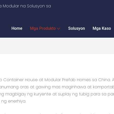
 Modular na Solusyon sa
Home
Mga Produkto
Solusyon
Mga Kaso
ntainer House at Modular Prefab Homes sa China. Ang
n sa anumang oras at gawing mas maginhawa at komporta
 magbigay ng kuryente at suplay ng tubig para sa pang
 ng enerhiya.