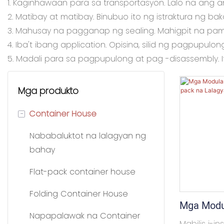
1. Kaginhawaan para sa transportasyon. Lalo na ang
2. Matibay at matibay. Binubuo ito ng istraktura ng ba
3. Mahusay na pagganap ng sealing. Mahigpit na p
4. Iba't ibang application. Opisina, silid ng pagpupulo
5. Madali para sa pagpupulong at pag -disassembly. Ito
Mga produkto
-
Container House
Nababaluktot na lalagyan ng
bahay
Flat-pack container house
Folding Container House
Mga Modul
Napapalawak na Container
Tirahan N
Mabilis i-i