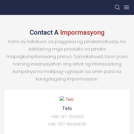
Contact A
Impormasyong
Kami ay nakatuon sa paggawa ng pinakamahusay na
kalidad ng mga produkto sa pinaka
mapagkumpitensyang presyo. Samakatuwid, taos-puso
naming inaanyayahan ang lahat ng interesadong
kumpanya na makipag-ugnayan sa amin para sa
karagdagang impormasyon.
Telo
+86-137-25114131
+86-757-86408210