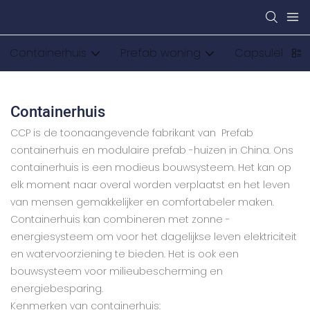
Containerhuis
Prefab woning
Capsulehuis
Containerhuis
CCP is de toonaangevende fabrikant van Prefab
containerhuis en modulaire prefab -huizen in China. Ons
containerhuis is een modieus bouwsysteem. Het kan op
elk moment naar overal worden verplaatst en het leven
van mensen gemakkelijker en comfortabeler maken.
Containerhuis kan combineren met zonne -
energiesysteem om voor het dagelijkse leven elektriciteit
en watervoorziening te bieden. Het is ook een
bouwsysteem voor milieubescherming en
energiebesparing.
Kenmerken van containerhuis: