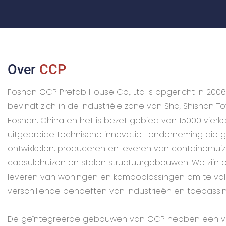
Over
CCP
Foshan CCP Prefab House Co., Ltd is opgericht in 200
bevindt zich in de industriële zone van Sha, Shishan Tow
Foshan, China en het is bezet gebied van 15000 vierk
uitgebreide technische innovatie -onderneming die ge
ontwikkelen, produceren en leveren van containerhuiz
capsulehuizen en stalen structuurgebouwen. We zijn o
leveren van woningen en kampoplossingen om te vo
verschillende behoeften van industrieën en toepassi
De geïntegreerde gebouwen van CCP hebben een v