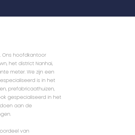
6. Ons hoofdkantoor
n, het district Nanhai,
ante meter. We zijn een
specialiseerd is in het
en, prefabricaathuizen,
ok gespecialiseerd in het
ldoen aan de
ngen.
oordeel van