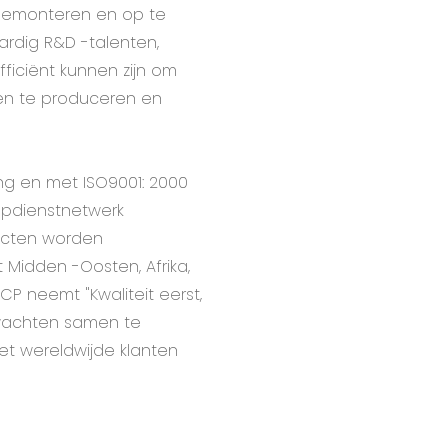
 demonteren en op te
rdig R&D -talenten,
ficiënt kunnen zijn om
en te produceren en
g en met ISO9001: 2000
opdienstnetwerk
ducten worden
 Midden -Oosten, Afrika,
CP neemt "Kwaliteit eerst,
erwachten samen te
et wereldwijde klanten