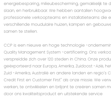
energiebesparing, milieubescherming, gemakkelijk te
slaan, en herbruikbaar. We hebben aantallen hoogwaa
professionele verkoopteams en installatieteams die ef
verschillende moudulaire huizen, kampen en gebouw
samen te stellen.
CCP is een nieuwe en hoge technologie -ondernemin
Quality Management System -certificering. Ons verko
verspreidde zich over 120 steden in China. Onze pro
geëxporteerd naar Europa, Amerika, Zuidoost -Azië, het
Zuid -Amerika, Australië en andere landen en regio's C
Credit First en Customer First" als onze missie. We v
werken, te ontwikkelen en briljant te creëren samen m
door ons kwaliteitsproduct en uitstekende service