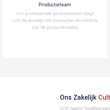
Productieteam
Ons professionele productieteam zorgt
voor de levertijd van producten en controle
van de productkwaliteit
Ons Zakelijk
Cul
CCP neemt "Kwaliteit eerst