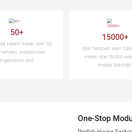
50
+
15000
+
iek heeft meer dan 50
We hebben een fabr
nemers, waaronder
meer dan 15.000 vie
ingenieurs enz.
meter bestrijkt
One-Stop Modu
Prefab House Factor