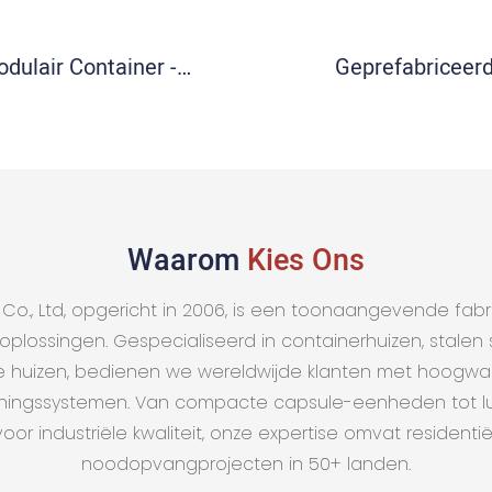
dulair Container -
Geprefabriceer
Sitekantoor
Arbeidskamp
Waarom
Kies Ons
o., Ltd, opgericht in 2006, is een toonaangevende fabr
plossingen. Gespecialiseerd in containerhuizen, stale
huizen, bedienen we wereldwijde klanten met hoogwaard
ningssystemen. Van compacte capsule-eenheden tot luxe
or industriële kwaliteit, onze expertise omvat residenti
noodopvangprojecten in 50+ landen.