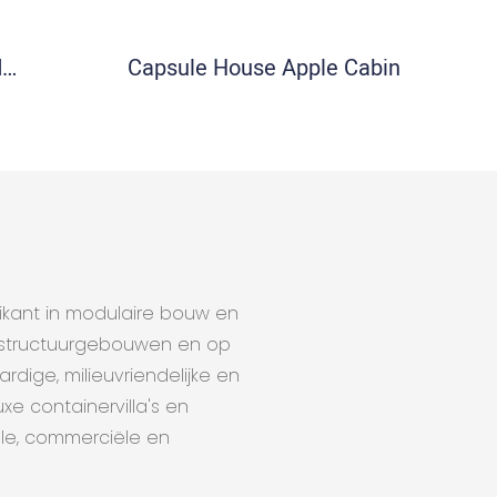
d
Capsule House Apple Cabin
ikant in modulaire bouw en
n structuurgebouwen en op
ige, milieuvriendelijke en
 containervilla's en
ële, commerciële en