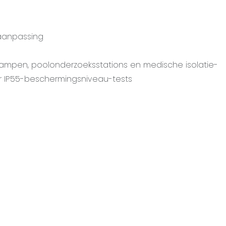
 aanpassing
kampen, poolonderzoeksstations en medische isolatie-
 IP55-beschermingsniveau-tests