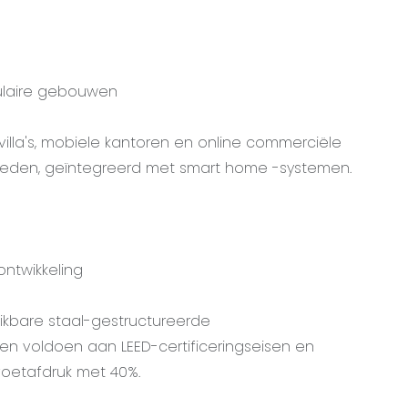
ulaire gebouwen
lla's, mobiele kantoren en online commerciële
eden, geïntegreerd met smart home -systemen.
ontwikkeling
kbare staal-gestructureerde
 voldoen aan LEED-certificeringseisen en
oetafdruk met 40%.