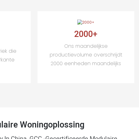
2000
+
Ons maandelijkse
iek die
productievolume overschrijdt
rkante
2000 eenheden maandelijks
laire Woningoplossing
y In China, GCC -gecertificeerde Modulaire