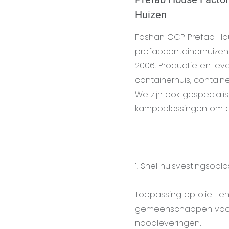
Huizen
Foshan CCP Prefab Ho
prefabcontainerhuizenf
2006. Productie en lev
containerhuis, contain
We zijn ook gespecial
kampoplossingen om aa
1. Snel huisvestingsopl
Toepassing op olie- en
gemeenschappen voor r
noodleveringen.