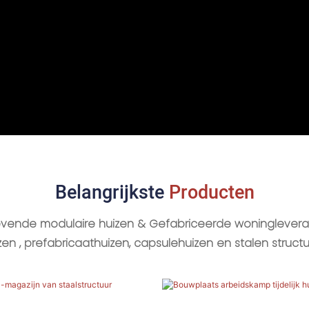
Belangrijkste
Producten
evende modulaire huizen & Gefabriceerde woninglevera
izen
, prefabricaathuizen, capsulehuizen en stalen struc