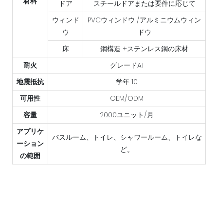
材料
ドア
スチールドアまたは要件に応じて
ウィンド
PVCウィンドウ /アルミニウムウィン
ウ
ドウ
床
鋼構造 +ステンレス鋼の床材
耐火
グレードA1
地震抵抗
学年 10
可用性
OEM/ODM
容量
2000ユニット/月
アプリケ
バスルーム、トイレ、シャワールーム、トイレな
ーション
ど。
の範囲