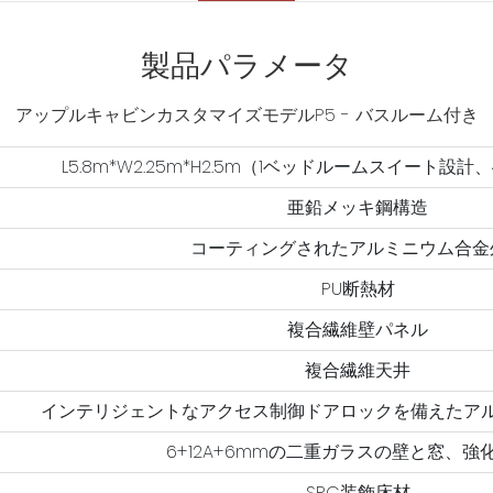
製品パラメータ
アップルキャビンカスタマイズモデルP5 - バスルーム付き
L5.8m*W2.25m*H2.5m（1ベッドルームスイート設計
亜鉛メッキ鋼構造
コーティングされたアルミニウム合金
PU断熱材
複合繊維壁パネル
複合繊維天井
インテリジェントなアクセス制御ドアロックを備えたア
6+12A+6mmの二重ガラスの壁と窓、強
SPC装飾床材