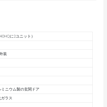
、40HQに2ユニット）
外装
ルミニウム製の玄関ドア
化ガラス