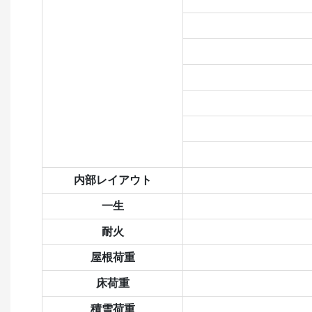
内部レイアウト
一生
耐火
屋根荷重
床荷重
積雪荷重