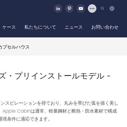
ケース
私たちについて
ニュース
お問い合わせ
 カプセルハウス
タマイズ・プリインストールモデル -
oneにインスピレーションを得ており、丸みを帯びた弧を描く美し
pple Cabinは通常、軽量鋼材と断熱・防水素材で構成
環境条件に適応できます。