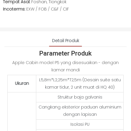
Tempat Asal:
Foshan, Tiongkok
Incoterms:
EXW / FOB / C&F / CIF
Detail Produk
Parameter Produk
Apple Cabin model P5 yang disesuaikan - dengan
kamar mandi
L5,8m*L2,25m*T2,5m (Desain suite satu
Ukuran
kamar tidur, 2 unit muat di HQ 40)
Struktur baja galvanis
Cangkang eksterior paduan aluminium
dengan lapisan
Isolasi PU