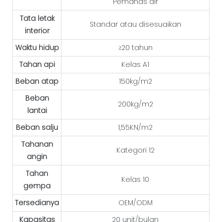
Pemanas air
Tata letak
Standar atau disesuaikan
interior
Waktu hidup
≥20 tahun
Tahan api
Kelas A1
Beban atap
150kg/m2
Beban
200kg/m2
lantai
Beban salju
1,55KN/m2
Tahanan
Kategori 12
angin
Tahan
Kelas 10
gempa
Tersedianya
OEM/ODM
Kapasitas
20 unit/bulan