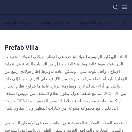
الصلب
بيت الكبسولة
البيت الجاهز
بيت الحاوية
Prefab Villa
المادة الهيكلية الرئيسية للفيلا الجاهزة هي الإطار الهيكلي للفولاذ الخفيف ،
الذي يتمتع بقوة عالية ومتانة عالية ، وأقل من النفايات الناتجة في عملية
الإنتاج ، وأقل تلوث بيئي ، ويمكن إعادة تدويرها. إطار فولاذي رفيع من
الجدار البارد أو شعاع مركب ، لوحة من الألياف على الأرض ، وما إلى ذلك
، والتي لها أداء جيد للزلازل ومقاومة الرياح. عادة ما يتراوح نظام الجدار
بين 120-200 مم مع طبقة العزل. يتكون نظام السقف من تروس السقف
، لوحة OSB الهيكلية ، طبقة مقاومة للماء ، بلاط السقف الخفيف ، وما
إلى ذلك ، مع مجموعة متنوعة من خيارات المظهر وأداء مقاوم للماء.
تستخدم الفيلات الفولاذية الخفيفة على نطاق واسع في الإسكان الشخصي
والمباني التجارية والمرافق العامة وإسكان الطوارئ والمرافق السياحية