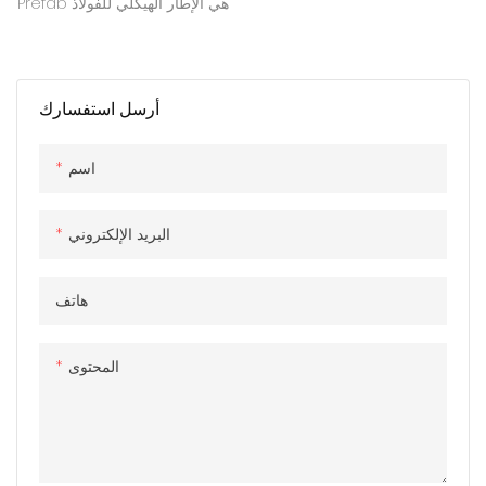
Prefab هي الإطار الهيكلي للفولاذ
الخفيف ، الذي يتمتع بقوة عالية
ومتانة عالية ، وأقل من النفايات
الناتجة في عملية الإنتاج ، وأقل
أرسل استفسارك
تلوث بيئي ، ويمكن إعادة تدويرها.
تستخدم الفيلات الجاهزة على نطاق
واسع في الإسكان الشخصي
اسم
والمباني التجارية والمرافق العامة
والإسكان الطارئ والمرافق
البريد الإلكتروني
السياحية وغيرها من المجالات
هاتف
المحتوى