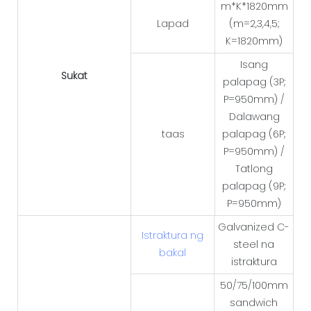
m*K*1820mm
Lapad
(m=2,3,4,5;
K=1820mm)
Isang
Sukat
palapag (3P;
P=950mm) /
Dalawang
taas
palapag (6P;
P=950mm) /
Tatlong
palapag (9P;
P=950mm)
Galvanized C-
Istraktura ng
steel na
bakal
istraktura
50/75/100mm
sandwich