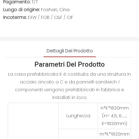
Pagamento:
T/T
Luogo di origine:
Foshan, Cina
Incoterms:
EXW / FOB / C&F / CIF
Dettagli Del Prodotto
Parametri Del Prodotto
La casa prefabbricata K è costituita da una struttura in
acciaio zincato a C e da pannelli sandwich. I
componenti vengono prefabbricati in fabbrica e
installati in loco.
n*K*1820mm
Lunghezza
(n= 4,5, 6……;
K=1820mm)
m*K*1820mm