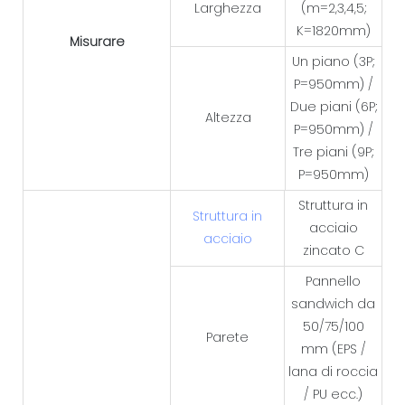
Larghezza
(m=2,3,4,5;
K=1820mm)
Misurare
Un piano (3P;
P=950mm) /
Due piani (6P;
Altezza
P=950mm) /
Tre piani (9P;
P=950mm)
Struttura in
Struttura in
acciaio
acciaio
zincato C
Pannello
sandwich da
50/75/100
Parete
mm (EPS /
lana di roccia
/ PU ecc.)