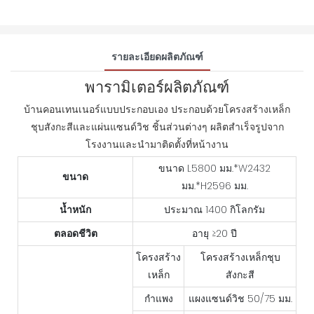
รายละเอียดผลิตภัณฑ์
พารามิเตอร์ผลิตภัณฑ์
บ้านคอนเทนเนอร์แบบประกอบเอง ประกอบด้วยโครงสร้างเหล็ก
ชุบสังกะสีและแผ่นแซนด์วิช ชิ้นส่วนต่างๆ ผลิตสำเร็จรูปจาก
โรงงานและนำมาติดตั้งที่หน้างาน
ขนาด L5800 มม.*W2432
ขนาด
มม.*H2596 มม.
น้ำหนัก
ประมาณ 1400 กิโลกรัม
ตลอดชีวิต
อายุ ≥20 ปี
โครงสร้าง
โครงสร้างเหล็กชุบ
เหล็ก
สังกะสี
กำแพง
แผงแซนด์วิช 50/75 มม.