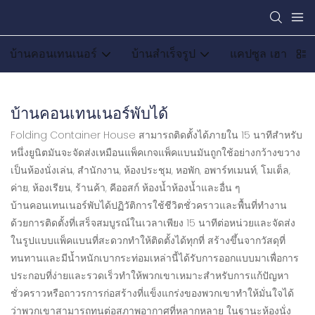
บ้านคอนเทนเนอร์
บ้านสำเร็จรูป
แคปซูล เฮาส์
บ้านคอนเทนเนอร์พับได้
Folding Container House สามารถติดตั้งได้ภายใน 15 นาทีสำหรับ
หนึ่งยูนิตมันจะจัดส่งเหมือนแพ็คเกจแพ็คแบนมันถูกใช้อย่างกว้างขวาง
เป็นห้องนั่งเล่น, สำนักงาน, ห้องประชุม, หอพัก, อพาร์ทเมนท์, โมเต็ล,
ค่าย, ห้องเรียน, ร้านค้า, คีออสก์ ห้องน้ำห้องน้ำและอื่น ๆ
บ้านคอนเทนเนอร์พับได้ปฏิวัติการใช้ชีวิตชั่วคราวและพื้นที่ทำงาน
ด้วยการติดตั้งที่เสร็จสมบูรณ์ในเวลาเพียง 15 นาทีต่อหน่วยและจัดส่ง
ในรูปแบบแพ็คแบนที่สะดวกทำให้ติดตั้งได้ทุกที่ สร้างขึ้นจากวัสดุที่
ทนทานและมีน้ำหนักเบากระท่อมเหล่านี้ได้รับการออกแบบมาเพื่อการ
ประกอบที่ง่ายและรวดเร็วทำให้พวกเขาเหมาะสำหรับการแก้ปัญหา
ชั่วคราวหรือถาวรการก่อสร้างที่แข็งแกร่งของพวกเขาทำให้มั่นใจได้
ว่าพวกเขาสามารถทนต่อสภาพอากาศที่หลากหลาย ในฐานะห้องนั่ง