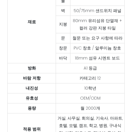
물
벽
50/75mm 샌드위치 패널
80mm 유리섬유 단열재 +
재료
지붕
컬러 강판 지붕 타일
문
철문 또는 요구 사항에 따라
창문
PVC 창호 / 알루미늄 창호
바닥
18mm 섬유 시멘트 보드
방화
A1 등급
바람 저항
카테고리 12
내진성
10학년
유효성
OEM/ODM
용량
월 2000개
거실, 사무실, 회의실, 기숙사, 아파트,
호텔, 모텔, 캠프, 학교, 병원, 구내식
적용 범위