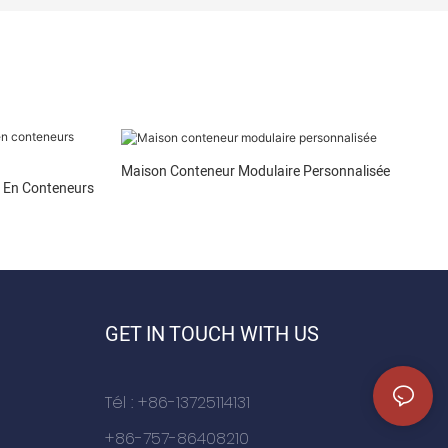
Maison Conteneur Modulaire Personnalisée
s En Conteneurs
GET IN TOUCH WITH US
Tél : +86-13725114131
+86-757-86408210