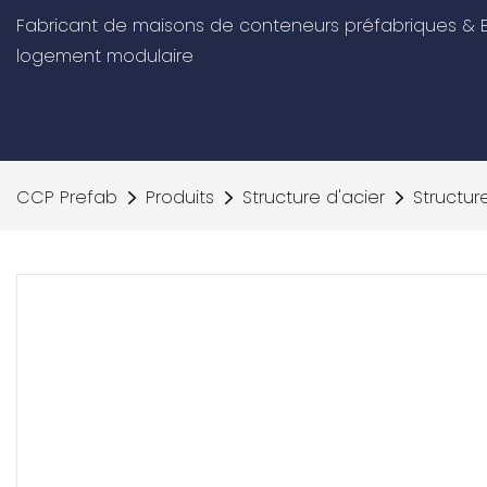
Fabricant de maisons de conteneurs préfabriques & E
logement modulaire
CCP Prefab
Produits
Structure d'acier
Structur