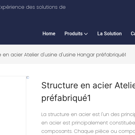
xpérience des solutions de
Home
Produits
La Solution
C
e en acier Atelier d'usine d'usine Hangar préfabriqué1
Structure en acier Ateli
préfabriqué1
La structure en acier est l'un des princ
en acier est principalement constituée 
composants. Chaque pièce ou compo