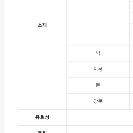
소재
벽
지붕
문
창문
유효성