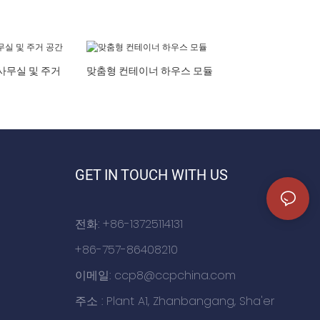
사무실 및 주거
맞춤형 컨테이너 하우스 모듈
GET IN TOUCH WITH US
전화: +86-13725114131
+86-757-86408210
이메일:
ccp8@ccpchina.com
주소 : Plant A1, Zhanbangang, Sha'er