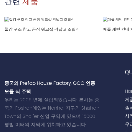
관련
제품
철강 구조 창고 공장 워크샵 격납고 조립식
애플 캐빈 컨테
QU
중국의 Prefab House Factory, GCC 인증
Ho
모듈 식 주택
제
우리는 2006 년에 설립되었습니다. 본사는 중
솔
국의 Foshan에있는 Nanhai 지구의 Shishan
사
Town의 Sha 'er 산업 구역에 있으며 15000
우
평방 미터의 지역에 위치하고 있습니다.