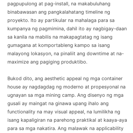
pagpupulong at pag-install, na makabuluhang
binabawasan ang pangkalahatang timeline ng
proyekto. Ito ay partikular na mahalaga para sa
kumpanya ng pagmimina, dahil ito ay nagbigay-daan
sa kanila na mabilis na makapagtatag ng isang
gumagana at komportableng kampo sa isang
malayong lokasyon, na pinaliit ang downtime at na-
maximize ang pagiging produktibo.
Bukod dito, ang aesthetic appeal ng mga container
house ay nagdagdag ng moderno at propesyonal na
ugnayan sa mga mining camp. Ang disenyo ng mga
gusali ay maingat na ginawa upang ihalo ang
functionality na may visual appeal, na lumilikha ng
isang kapaligiran na parehong praktikal at kaaya-aya
para sa mga nakatira. Ang malawak na applicability