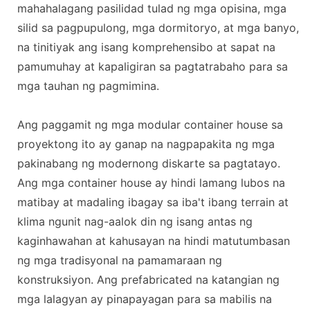
mahahalagang pasilidad tulad ng mga opisina, mga
silid sa pagpupulong, mga dormitoryo, at mga banyo,
na tinitiyak ang isang komprehensibo at sapat na
pamumuhay at kapaligiran sa pagtatrabaho para sa
mga tauhan ng pagmimina.
Ang paggamit ng mga modular container house sa
proyektong ito ay ganap na nagpapakita ng mga
pakinabang ng modernong diskarte sa pagtatayo.
Ang mga container house ay hindi lamang lubos na
matibay at madaling ibagay sa iba't ibang terrain at
klima ngunit nag-aalok din ng isang antas ng
kaginhawahan at kahusayan na hindi matutumbasan
ng mga tradisyonal na pamamaraan ng
konstruksiyon. Ang prefabricated na katangian ng
mga lalagyan ay pinapayagan para sa mabilis na