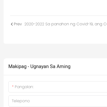
Prev
Makipag - Ugnayan Sa Aming
Pangalan:
Telepono