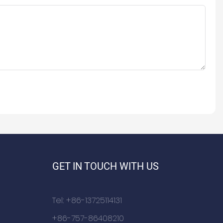
GET IN TOUCH WITH US
Tel: +86-13725114131
+86-757-86408210