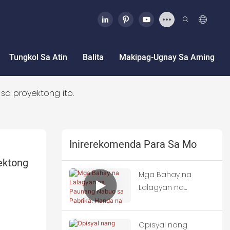
Tungkol Sa Atin
Balita
Makipag-Ugnay Sa Aming
sa proyektong ito.
Inirerekomenda Para Sa Mo
ktong 
Mga Bahay na
Lalagyan na
Paunang Nabuo sa
Pabrika, Handa na
Opisyal nang
para sa