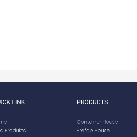
ICK LINK
PRODUCTS
me
Container House
a Produkto
Prefab House