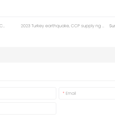
2020-2022 Sa panahon ng Covid-19, ang CCP ay nagtustos ng mga silid ng lalagyan para sa mga ospital ng domestic shelter at ang oversea quarantine cabins project
2023 Turkey earthquake, CCP supply ng mga container house para itayo ang mga kampo ng mga biktima ng lindol.
Su
Email