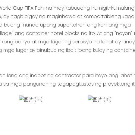
World Cup FIFA Fan, na may kabuuang humigit-kumulang 
te, ay nagbibigay ng maginhawa at komportableng kapal
a buong mundo upang suportahan ang kanilang mga
llage" ang container hotel blocks na ito. At ang "nayon" 
likong banyo at mga lugar ng serbisyo na lahat ay itina
 mga lugar ay binubuo ng iba't ibang kulay ng containe
an lang ang inabot ng contractor para itayo ang lahat 
isa sa mga pangunahing tagapagtustos ng proyektong it