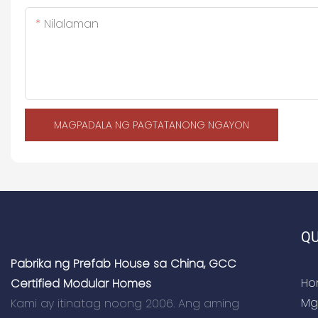
Nilalaman
MAGPADALA NG PAGTATANONG NGAYON
QU
Pabrika ng Prefab House sa China, GCC
Ho
Certified Modular Homes
Mg
Kami ay itinatag noong 2006. Ang aming