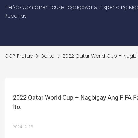
Prefab Container House Tagagawa & Eksperto ng Mga
Pabahay
CCP Prefab
Balita
2022 Qatar World Cup – Nagbig
2022 Qatar World Cup – Nagbigay Ang FIFA Fa
Ito.
2024-12-25