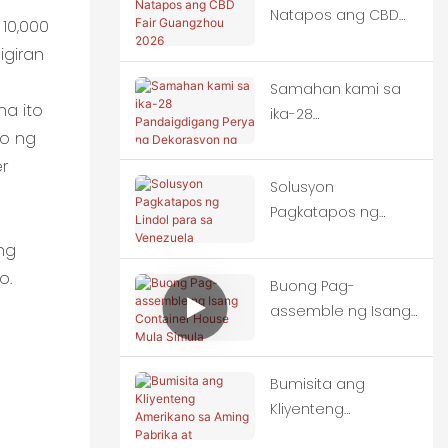
Natapos ang CBD
Pagpapadala
10,000
Fair Guangzhou
igiran
2026
Samahan kami sa
na ito
ika-28
yo ng
Pandaigdigang
Perya ng
r
Solusyon
Dekorasyon ng
Pagkatapos ng
Gusali ng Tsina
Lindol para sa
(Guangzhou)
ng
Venezuela
o.
Buong Pag-
assemble ng Isang
Container House
Mula Simula
Bumisita ang
Hanggang
Kliyenteng
Katapusan
Amerikano sa