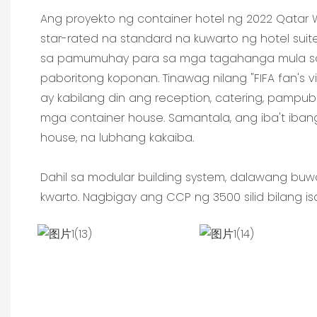
Ang proyekto ng container hotel ng 2022 Qatar 
star-rated na standard na kuwarto ng hotel sui
sa pamumuhay para sa mga tagahanga mula s
paboritong koponan. Tinawag nilang "FIFA fan's vi
ay kabilang din ang reception, catering, pampub
mga container house. Samantala, ang iba't ibang
house, na lubhang kakaiba.
Dahil sa modular building system, dalawang buw
kwarto. Nagbigay ang CCP ng 3500 silid bilang 