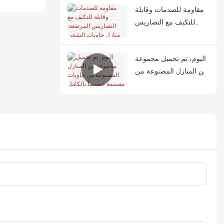
مقاومة للصدمات وقابلة
للتكيف مع التضاريس
المرتفعة: منازل حاويات
الشحن كملاجئ مثالية
اليوم، تم تحميل مجموعة
للمناطق المعرضة
من المنازل المصنوعة من
للزلازل
حاويات مصممة خصيصاً
بالكامل على الشاحنات
وانطلقت إلى تايلاند.