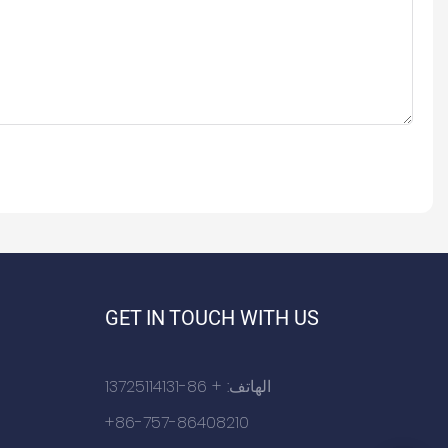
GET IN TOUCH WITH US
الهاتف: + 86-13725114131
+86-757-86408210