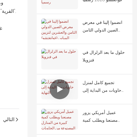
وم
"القرية" أيضًا قاعات استقبال، ومطاعم، ودورات مياه عامة، ومناطق خدمات، جميعها مبنية من حاويات. وتتميز كل منطقة بألوانها المميزة.
انضموا إلينا في معرض
الصين الدولي الثامن
والعشرين لتزيين المباني
(غوانغتشو)
حلول ما بعد الزلزال في
فنزويلا
تجميع كامل لمنزل
حاويات من البداية إلى
النهاية
عميل أمريكي يزور
التالي
مصنعنا ويطلب كمية
كبيرة من المنازل
المصنوعة من الحاويات