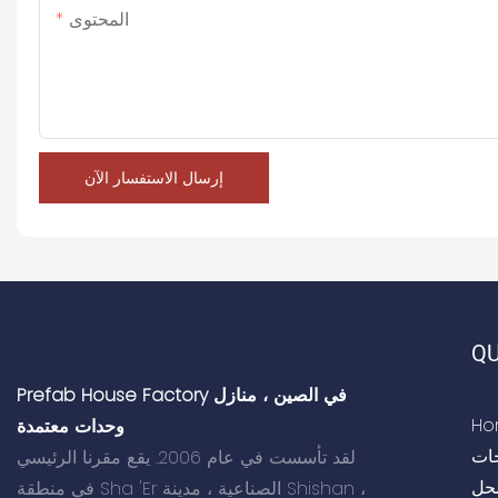
المحتوى
إرسال الاستفسار الآن
QU
Prefab House Factory في الصين ، منازل
Ho
وحدات معتمدة
جات
لقد تأسست في عام 2006. يقع مقرنا الرئيسي
لحل
في منطقة Sha 'Er الصناعية ، مدينة Shishan ،