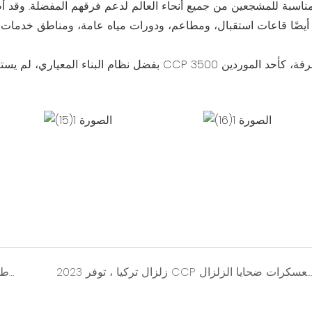
ناسبة للمشجعين من جميع أنحاء العالم لدعم فرقهم المفضلة. وقد أُ
بفضل نظام البناء المعياري، لم يستغرق المقا
2023 زلزال تركيا ، توفر CCP منازل الحاويات لبناء معسكرات ضحايا الزلزال
2020-2022 خلال فترة COVID-19 ، قدمت CCP غرف الحاويات لمستشفيات المأوى المحلية ومشروع كابينة الحجر الصحي المفرط.