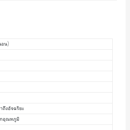
นอน)
าถึงอัจฉริยะ
กอุณหภูมิ