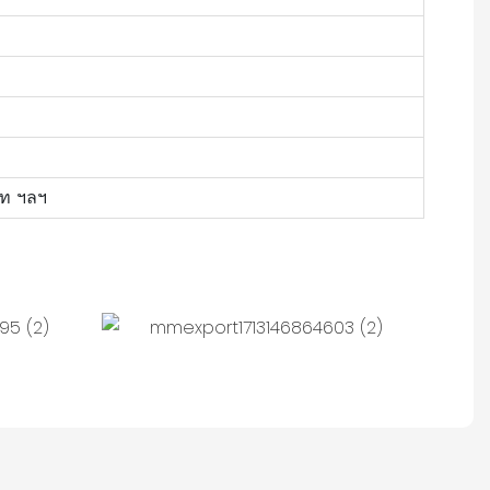
์ท ฯลฯ