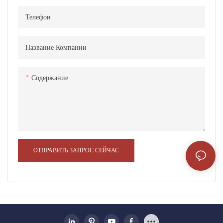
композитные материалы, с
композитные материалы, с
Телефон
превосходным сжатием, ветром
превосходным сжатием, ветром
и сейсмическими
и сейсмическими
характеристиками, чтобы
характеристиками, чтобы
Название Компании
обеспечить безопасность в
обеспечить безопасность в
экстремальных погодных
экстремальных погодных
Содержание
условиях
условиях
ОТПРАВИТЬ ЗАПРОС СЕЙЧАС