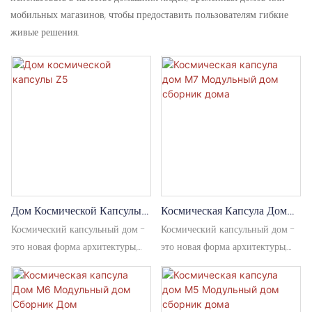
мобильных магазинов, чтобы предоставить пользователям гибкие
живые решения.
Дом Космической Капсулы
Космическая Капсула Дом
Z5
M7 Модульный Дом
Космический капсульный дом -
Космический капсульный дом -
Сборник Дома
это новая форма архитектуры,
это новая форма архитектуры,
вдохновленная дизайном
вдохновленная дизайном
космического корабля,
космического корабля,
сочетающей современные
сочетающей современные