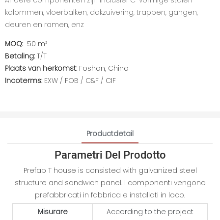
Andere componenten zijn inclusief C-vormige stalen
kolommen, vloerbalken, dakzuivering, trappen, gangen,
deuren en ramen, enz
MOQ:
50 m²
Betaling:
T/T
Plaats van herkomst:
Foshan, China
Incoterms:
EXW / FOB / C&F / CIF
Productdetail
Parametri Del Prodotto
Prefab T house is consisted with galvanized steel
structure and sandwich panel. I componenti vengono
prefabbricati in fabbrica e installati in loco.
Misurare
According to the project