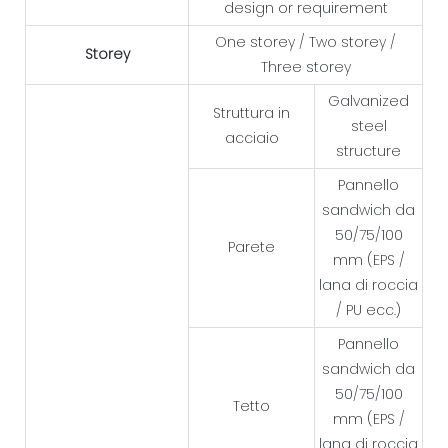
design or requirement
One storey / Two storey /
Storey
Three storey
Galvanized
Struttura in
steel
acciaio
structure
Pannello
sandwich da
50/75/100
Parete
mm (EPS /
lana di roccia
/ PU ecc.)
Pannello
sandwich da
50/75/100
Tetto
mm (EPS /
lana di roccia