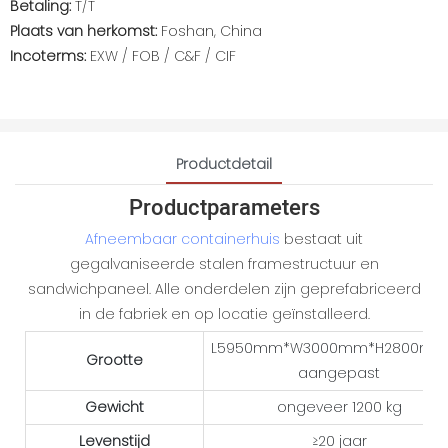
Betaling:
T/T
Plaats van herkomst:
Foshan, China
Incoterms:
EXW / FOB / C&F / CIF
Productdetail
Productparameters
Afneembaar containerhuis
bestaat uit
gegalvaniseerde stalen framestructuur en
sandwichpaneel. Alle onderdelen zijn geprefabriceerd
in de fabriek en op locatie geïnstalleerd.
L5950mm*W3000mm*H2800mm 
Grootte
aangepast
Gewicht
ongeveer 1200 kg
Levenstijd
≥20 jaar