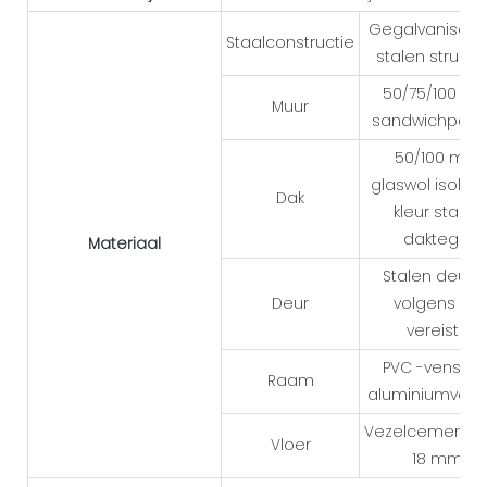
Gegalvanisee
Staalconstructie
stalen structu
50/75/100 m
Muur
sandwichpane
50/100 mm
glaswol isolati
Dak
kleur stalen
daktegel
Materiaal
Stalen deur o
Deur
volgens de
vereiste
PVC -venster 
Raam
aluminiumvens
Vezelcementpl
Vloer
18 mm