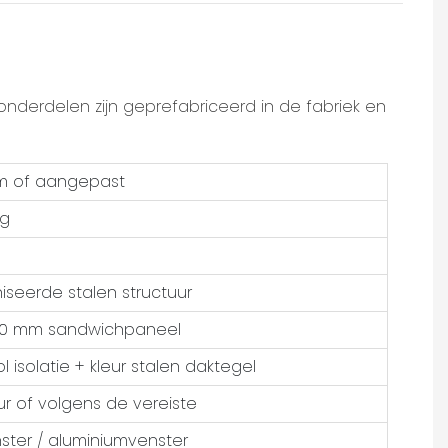
nderdelen zijn geprefabriceerd in de fabriek en
 of aangepast
kg
seerde stalen structuur
00 mm sandwichpaneel
 isolatie + kleur stalen daktegel
ur of volgens de vereiste
ster / aluminiumvenster