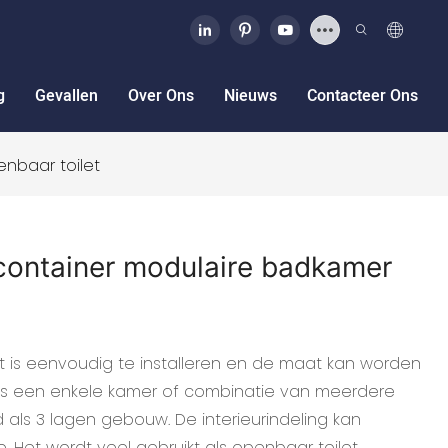
g
Gevallen
Over Ons
Nieuws
Contacteer Ons
nbaar toilet
container modulaire badkamer
 is eenvoudig te installeren en de maat kan worden
ls een enkele kamer of combinatie van meerdere
 als 3 lagen gebouw. De interieurindeling kan
Het wordt veel gebruikt als openbaar toilet,