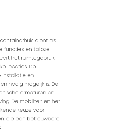
ontainerhuis dient als
 functies en talloze
ert het ruimtegebruik,
jke locaties. De
installatie en
en nodig mogelijk is. De
iënische armaturen en
ng. De mobiliteit en het
kende keuze voor
n, die een betrouwbare
.