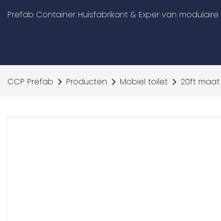
Prefab Container Huisfabrikant & Exper van modulair
CCP Prefab
Producten
Mobiel toilet
20ft maat