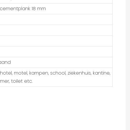
lcementplank 18 mm
aand
tel, motel, kampen, school, ziekenhuis, kantine,
er, toilet etc.