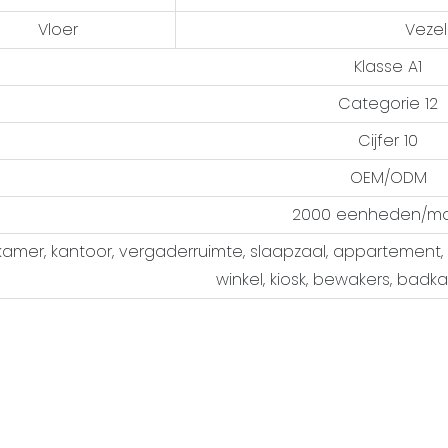
Vloer
Veze
Klasse A1
Categorie 12
Cijfer 10
OEM/ODM
2000 eenheden/m
mer, kantoor, vergaderruimte, slaapzaal, appartement, ho
winkel, kiosk, bewakers, badkam