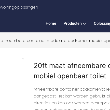
e woningoplossingen
Home
Producten
Oplossin
 afneembare container modulaire badkamer mobiel ope
20ft maat afneembare 
mobiel openbaar toilet
Afneembare container badkamer/toilet
aangepast. Het kan worden gebruikt a
directies en kan ook worden gestapeld
worden ontworpen volgens de vereiste. 