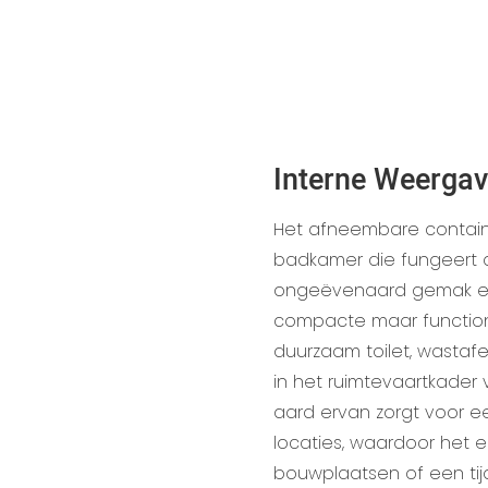
Interne Weerga
Het afneembare contain
badkamer die fungeert a
ongeëvenaard gemak en 
compacte maar functio
duurzaam toilet, wasta
in het ruimtevaartkader
aard ervan zorgt voor e
locaties, waardoor het 
bouwplaatsen of een tij