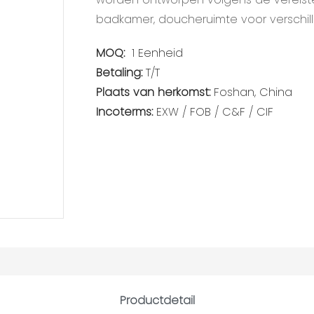
badkamer, doucheruimte voor verschi
MOQ:
1 Eenheid
Betaling:
T/T
Plaats van herkomst:
Foshan, China
Incoterms:
EXW / FOB / C&F / CIF
Productdetail