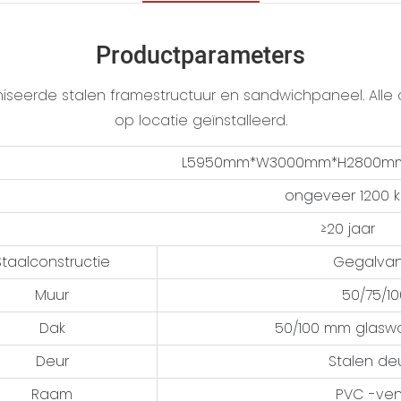
Productparameters
iseerde stalen framestructuur en sandwichpaneel. Alle o
op locatie geïnstalleerd.
L5950mm*W3000mm*H2800mm
ongeveer 1200 
≥20 jaar
Staalconstructie
Gegalvani
Muur
50/75/1
Dak
50/100 mm glaswol
Deur
Stalen de
Raam
PVC -ven