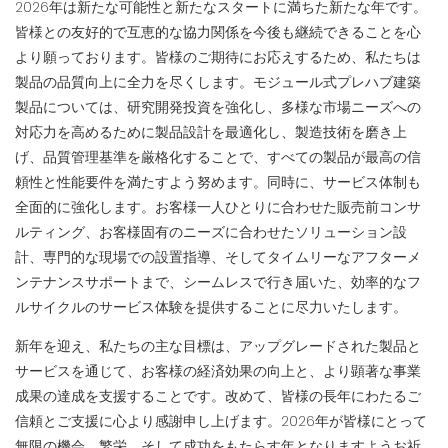
2026年は新たな可能性と新たなスタートに満ちた新たな年です。
皆様との友好的で互恵的な協力関係を今後も継続できることを心
より願っております。皆様のご期待にお応えするため、私たちは
製品の品​​質向上に全力を尽くします。モジュール式プレハブ建築
製品については、研究開発投資を強化し、多様な市場ニーズへの
対応力を高めるために製品設計を最適化し、製造技術を磨き上
げ、品質管理基準を厳格化することで、すべての製品が最高の信
頼性と性能要件を満たすよう努めます。同時に、サービス体制も
全面的に強化します。お客様一人ひとりに合わせた販売前コンサ
ルティング、お客様固有のニーズに合わせたソリューション設
計、専門的な現場での設置指導、そしてタイムリーなアフターメ
ンテナンスサポートまで、シームレスで行き届いた、効率的なフ
ルサイクルのサービス体験を提供することに尽力いたします。
新年を迎え、私たちの主な目標は、アップグレードされた製品と
サービスを通じて、お客様の経済効果の向上と、より顕著な事業
成果の達成を支援することです。改めて、皆様の長年にわたるご
信頼とご支援に心より感謝申し上げます。2026年が皆様にとって
無限の機会、繁栄、そして成功をもたらす年となりますようお祈