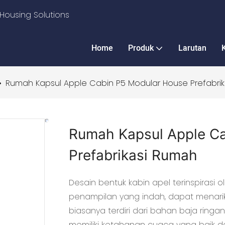
Housing Solutions
Home
Produk
Larutan
Rumah Kapsul Apple Cabin P5 Modular House Prefabri
Rumah Kapsul Apple C
Prefabrikasi Rumah
Desain bentuk kabin apel terinspirasi
penampilan yang indah, dapat menarik
biasanya terdiri dari bahan baja ringa
memiliki ketahanan cuaca yang baik 