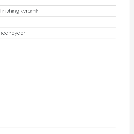
inishing keramik
pencahayaan