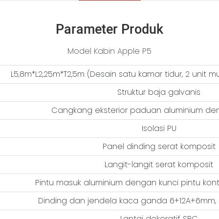
Parameter Produk
Model Kabin Apple P5
L5,8m*L2,25m*T2,5m (Desain satu kamar tidur, 2 unit 
Struktur baja galvanis
Cangkang eksterior paduan aluminium de
Isolasi PU
Panel dinding serat komposit
Langit-langit serat komposit
Pintu masuk aluminium dengan kunci pintu kont
Dinding dan jendela kaca ganda 6+12A+6mm,
Lantai dekoratif SPC