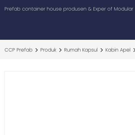
Prefab container house produsen & Exper of Modular 
CCP Prefab
Produk
Rumah Kapsul
Kabin Apel