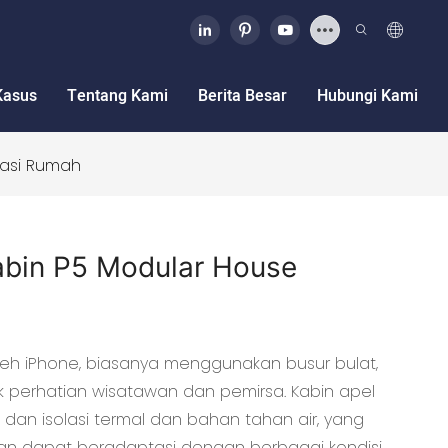
Kasus
Tentang Kami
Berita Besar
Hubungi Kami
kasi Rumah
abin P5 Modular House
 oleh iPhone, biasanya menggunakan busur bulat,
 perhatian wisatawan dan pemirsa. Kabin apel
n dan isolasi termal dan bahan tahan air, yang
dan dapat beradaptasi dengan berbagai kondisi