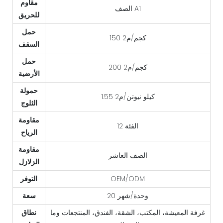
مقاوم
الصف A1
للحريق
حمل
150 كجم/م2
السقف
حمل
200 كجم/م2
الأرضية
حمولة
1.55 كيلو نيوتن/م2
الثلوج
مقاومة
الفئة 12
الرياح
مقاومة
الصف العاشر
الزلازل
OEM/ODM
التوفر
20 وحدة/شهر
سعة
غرفة المعيشة، المكتب، الشقة، الفندق، المنتجعات وما
نطاق