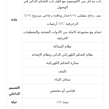
باب مدخل من الألومنيوم مع قفل باب للتحكم الذكي في
الوصول
جدار ونافذة زجاجي مزدوج 6+12A+6 مم، زجاج مقسّى
مادة
أرضيات SPC الزخرفية
حمام مع مجموعة كاملة من الأدوات الصحية والتشطيبات
الخزفية
نظام السباكة
نظام التحكم الكهربائي الذكي ونظام الإضاءة
ستارة التحكم الكهربائية
تكييف
سخان الماء
التصميم
قياسي أو مخصص
الداخلي
≥20 سنة
حياة