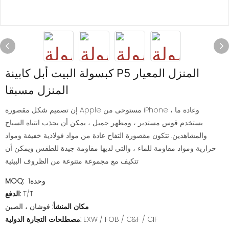
كبسولة البيت أبل كابينة P5 المنزل المعيار
المنزل مسبقا
إن تصميم شكل مقصورة Apple مستوحى من iPhone ، وعادة ما
يستخدم قوس مستدير ، ومظهر جميل ، يمكن أن يجذب انتباه السياح
والمشاهدين. تتكون مقصورة التفاح عادة من مواد فولاذية خفيفة ومواد
حرارية ومواد مقاومة للماء ، والتي لديها مقاومة جيدة للطقس ويمكن أن
تتكيف مع مجموعة متنوعة من الظروف البيئية
وحدة1
MOQ:
T/T
الدفع:
مكان المنشأ:
فوشان ، الصين
EXW / FOB / C&F / CIF
مصطلحات التجارة الدولية: