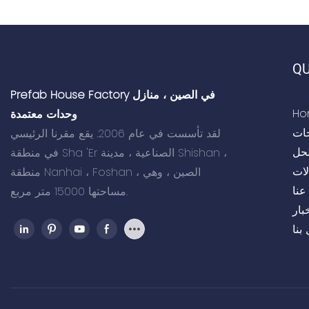
تلف المشاهد
QU
Prefab House Factory في الصين ، منازل
Ho
وحدات معتمدة
جات
لقد تأسست في عام 2006. يقع مقرنا الرئيسي
لحل
في منطقة Sha 'Er الصناعية ، مدينة Shishan ،
لات
منطقة Nanhai ، Foshan ، الصين ، وهي
عنا
مساحتها 15000 متر مربع.
بار
بنا