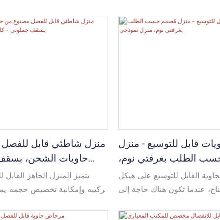
يص أحجامها بالكامل. كما يمكن
حجمه. يمكن استخدامه كغرفة واح
طيطها بما يتناسب مع احتياجات
متعددة الاتجاهات، كما يمك
 حدة. وبفضل تجهيزها بدورات
الطلب. يُستخدم على نطاق 
، فهي مناسبة على نطاق واسع
مؤقتة، أو قاعات اجتماعات،
لعائلي والتجمعات مع الأصدقاء
مواقع البناء، وغيرها.
والأقارب.
يات قابل للتوسيع - منزل
منزل شاطئي قابل للفصل 
سب الطلب بغرفتي نوم،
حاويات الشحن، بسقف
منزل نموذجي
كابينة ف
حاوية القابل للتوسيع على هيكل
يتميز المنزل الجاهز القابل 
اح، عندما تكون هناك حاجة إلى
تركيبه وإمكانية تخصيص حجمه. يم
ة الداخلية، يمكن فتح الأجنحة،
كغرفة واحدة أو كوحدة متعددة ال
سيع المساحة القابلة للاستخدام
يمكن تكديسه ليشكل مبنى من ثلاث