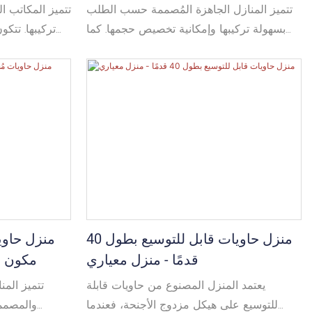
تتميز المنازل الجاهزة المُصممة حسب الطلب
تتميز المكاتب ا
بسهولة تركيبها وإمكانية تخصيص حجمها. كما
تركيبها. تتك
يُمكنك اختيار ألوانها الخارجية والداخلية حسب
وأعمدة زاو
رغبتك. يُمكن استخدامها كغرفة واحدة أو
للتسليم. 
بتصميم متعدد الاتجاهات. ويمكن تخصيصها أيضاً
كتركيبة متعدد
وفقاً للاحتياجات. وهي شائعة الاستخدام في
لتكوين مبن
المساكن السكنية ومساكن العمال.
نطاق واسع 
وتقدم شركت
منزل حاويات قابل للتوسيع بطول 40
منزل حاو
قدمًا - منزل معياري
مكون م
يعتمد المنزل المصنوع من حاويات قابلة
تتميز المن
للتوسيع على هيكل مزدوج الأجنحة، فعندما
والمصمم