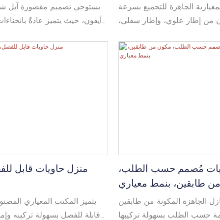
لمعيارية الجاهزة للتجميع بسرعة
يستوحي تصميم مقصورة آبل شك
ون من إطار علوي، وإطار سفلي،
آيفون، حيث يتميز عادةً بانحناءات
ية، تُعبأ عادةً في عبوة مسطحة
تلفت أنظار السياح والمشاهدين. و
يمكن استخدامها كغرفة واحدة أو
آبل عادةً من مواد فولاذية خفيف
ة الاتجاهات، كما يمكن تكديسها
للحرارة والماء، مما يمنحه
ى من ثلاثة طوابق. تُستخدم على
للظروف الجوية المختلفة ويجع
في المكاتب والمساكن وغيرها.
نا حلولاً مصممة خصيصًا لتلبية
متطلبات العملاء.
يات مُصمم حسب الطلب،
منزل حاويات قابل لل
ن طابقين، بنمط معياري
ازل الجاهزة المكونة من طابقين
يتميز المكتب المعياري المصن
ة حسب الطلب بسهولة تركيبها
قابلة للفصل بسهولة تركيبه وإ