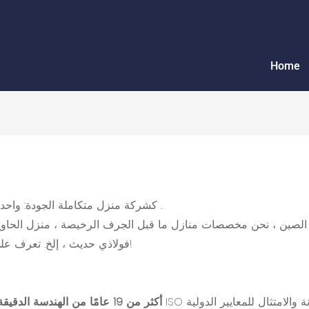
Home
.
مورد محلول الإسكان المسبق
CCP Prefab كشركة منزل متكاملة الجودة:
لصين ، نحن مخصصات منازل ما قبل الجرف الرخيصة ، منزل الحاويات
فولاذي حديث ، إلخ. تعرف على المزيد حول التقنيات التي نعمل معها والحلول التي يمكننا تقديمها!
أكثر من 19 عامًا من الهندسة الدقيقة: