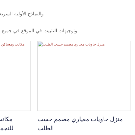
تصميمات خياط ، أحجام ، وتشطيبات لتتناسب مع احتياجات العميل ، بدعم من النمذجة ثلاثية الأبعاد التي تدعم BIM والنماذج الأولية السريعة.
سلسلة التوريد المبسطة مع متوسط ​​المهلة المتوسطة لمدة 30 يومًا ، تقدم شروط EXW/FOB/CIF وتوجيهات التثبيت في الموقع في جميع أنحاء العالم.
منزل حاويات معياري مصمم حسب
مكاتب
الطلب
للتجمي