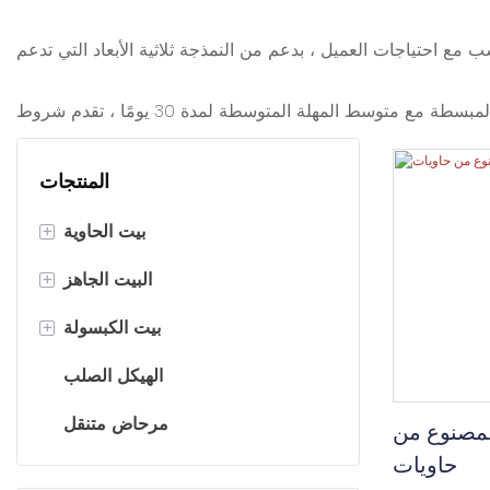
المنتجات
بيت الحاوية
+
منزل حاوية قابلة للفصل
البيت الجاهز
+
منزل الحاوية المسطح
K House
بيت الكبسولة
+
منزل حاوية قابلة للطي
ر
بيت كبسولة الفضاء
الهيكل الصلب
بيت الحاوية القابل للتوسيع
Prefab Villa
كابينة أبل
مرحاض متنقل
المصنوع من
حاويات