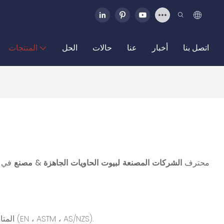
اتصل بنا
أخبار
عنا
حالات
الحل
المنتجات
CCP محترف
الشركات المصنعة لبيوت الحاويات الجاهزة & مصنع
في ا
تضمن خطوط الإنتاج الآلية المتقدمة ومراقبة الجودة المعتمدة من ISO المتانة والامتثال للمعايير الدولية (EN ، ASTM ، AS/NZS).