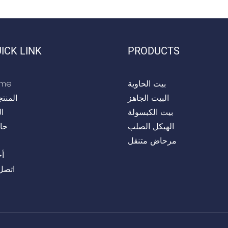
تمرات ، ومبنى تجاري ، ومهجع
وحمام وغرفة دش لمخ
كرات العمل ، والمستشفى وما
إلى ذلك
ICK LINK
PRODUCTS
بيت الحاوية
me
البيت الجاهز
المنت
بيت الكبسولة
ا
الهيكل الصلب
حا
مرحاض متنقل
أخ
اتصل 