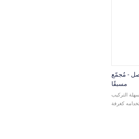
ات المشروع.
زل سكني، أو
العطلات، أو
 - مُجمّع
مسبقًا
سهلة التركيب
خدامه كغرفة
تعددة، ويمكن
 مكون من 3 طبقات أيضًا. يمكن
متطلبات. يتم
 كمرحاض عام