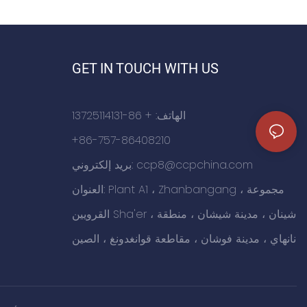
4. يتم اعتماد عملية الرش الإلكتروستاتيكي ،
وغرفة مؤ
ويتم علاج القاعدة لمكافحة التآكل. يمكن أن
العمال ، ومعس
تصل عمر خدمة المنتج إلى أكثر من 15 عامًا
GET IN TOUCH WITH US
الهاتف: + 86-13725114131
+86-757-86408210
ccp8@ccpchina.com
بريد إلكتروني:
العنوان: Plant A1 ، Zhanbangang ، مجموعة
القرويين Sha'er ، شينان ، مدينة شيشان ، منطقة
نانهاي ، مدينة فوشان ، مقاطعة قوانغدونغ ، الصين