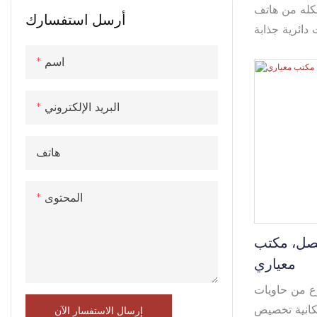
له من هاتف
أرسل استفسارك
 دائرية جذابة
تُصنع مقصورة
اسم
ة ومواد عازلة
ا مقاومة جيدة
البريد الإلكتروني
لها تتكيف مع
بيئات متنوعة.
هاتف
المحتوى
فصل، مكتب
معياري
وع من حاويات
مكانية تخصيص
إرسال الاستفسار الآن