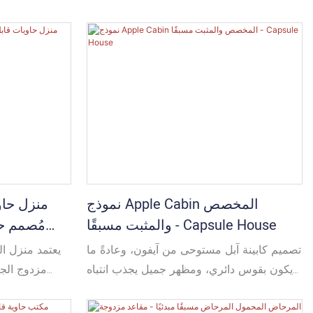
تكون هناك حاجة لتوسيع المساحة الداخلية،
وإمكانية تخص
يمكن فرد الأجنحة، مما يسمح بتوسيع المساحة
تصميمها وتخ
القابلة للاستخدام في المنزل، وبالتالي خلق
كل مشروع على
مساحة معيشة أكبر.
مياه وشرفات
للسكن ا
نموذج Apple Cabin المخصص
منزل حاو
والمثبت مسبقًا - Capsule House
مُصمم ح
تصميم كابينة آبل مستوحى من آيفون، وعادةً ما
يعتمد منزل ال
يكون بقوس دائري، ومظهر جميل يجذب انتباه
مزدوج الجن
السياح والمشاهدين. تتكون كابينة آبل عادةً من
توسيع المساح
مواد فولاذية خفيفة الوزن، بالإضافة إلى مواد
مما يسمح بتو