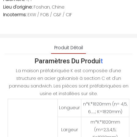
Lieu d'origine:
Foshan, Chine
Incoterms:
EXW / FOB / C&F / CIF
Produit Détail
Paramètres Du Produi
T
La maison préfabriquée K est composée d'une
structure en acier galvanisé à section C et d'un
panneau sandwich. Les pièces sont préfabriquées en
usine et installées sur site.
n*K*1820mm (n= 4,5,
Longueur
6……; K=1820mm)
m*K*1820mm
Largeur
(m=2,3,4,5;