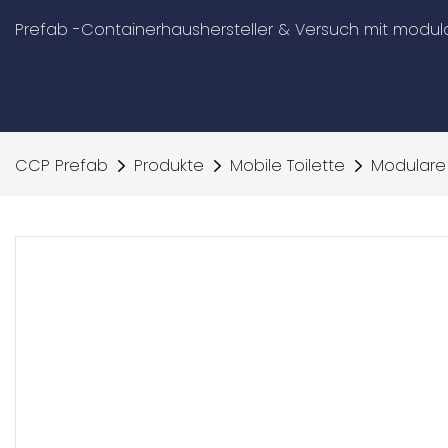
Prefab -Containerhaushersteller & Versuch mit mod
CCP Prefab
Produkte
Mobile Toilette
Modulare v