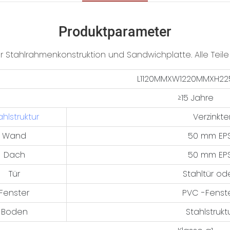
Produktparameter
 Stahlrahmenkonstruktion und Sandwichplatte. Alle Teile si
L1120MMXW1220MMXH2
≥15 Jahre
ahlstruktur
Verzinkte
Wand
50 mm EPS
Dach
50 mm EPS
Tür
Stahltür o
Fenster
PVC -Fenste
Boden
Stahlstruk