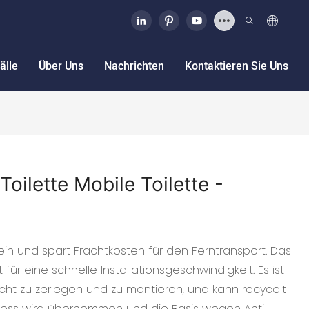
älle
Über Uns
Nachrichten
Kontaktieren Sie Uns
Toilette Mobile Toilette -
in und spart Frachtkosten für den Ferntransport. Das
r eine schnelle Installationsgeschwindigkeit. Es ist
cht zu zerlegen und zu montieren, und kann recycelt
ozess wird übernommen und die Basis wegen Anti-