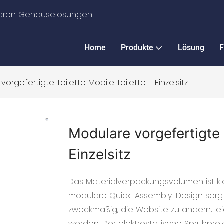
ularen Gehäuselösungen
Home
Produkte
Lösung
F
orgefertigte Toilette Mobile Toilette - Einzelsitz
Modulare vorgefertigte 
Einzelsitz
Das Materialverpackungsvolumen ist kle
modulare Quick-Assembly-Design sorgt fü
zweckmäßig, die Website zu ändern, lei
werden. Der elektrostatische Sprühpr