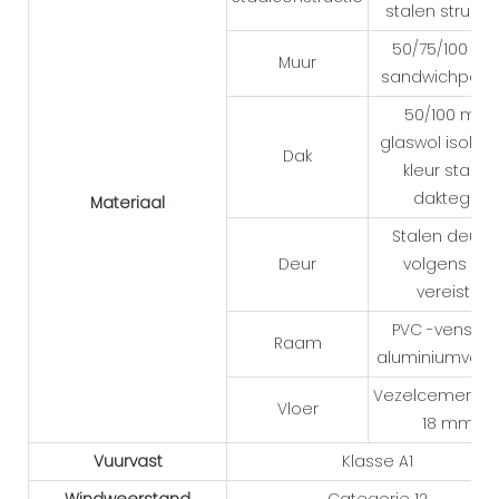
stalen structu
50/75/100 m
Muur
sandwichpane
50/100 mm
glaswol isolati
Dak
kleur stalen
daktegel
Materiaal
Stalen deur o
Deur
volgens de
vereiste
PVC -venster 
Raam
aluminiumvens
Vezelcementpl
Vloer
18 mm
Vuurvast
Klasse A1