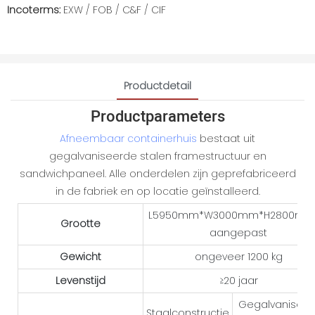
Incoterms:
EXW / FOB / C&F / CIF
Productdetail
Productparameters
Afneembaar containerhuis
bestaat uit
gegalvaniseerde stalen framestructuur en
sandwichpaneel. Alle onderdelen zijn geprefabriceerd
in de fabriek en op locatie geïnstalleerd.
L5950mm*W3000mm*H2800mm 
Grootte
aangepast
Gewicht
ongeveer 1200 kg
Levenstijd
≥20 jaar
Gegalvanisee
Staalconstructie