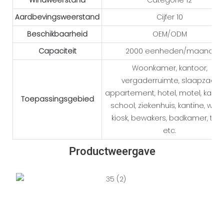
Windweerstand
Categorie 12
Aardbevingsweerstand
Cijfer 10
Beschikbaarheid
OEM/ODM
Capaciteit
2000 eenheden/maand
Woonkamer, kantoor,
vergaderruimte, slaapzaal,
appartement, hotel, motel, kamp
Toepassingsgebied
school, ziekenhuis, kantine, winke
kiosk, bewakers, badkamer, toil
etc.
Productweergave