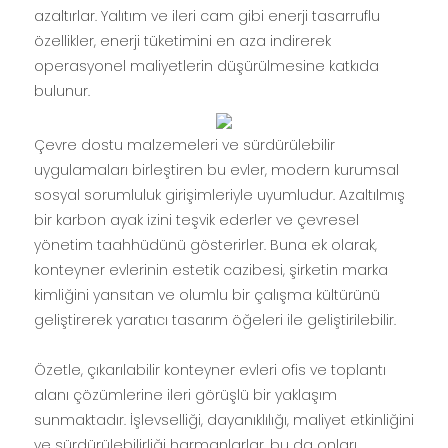
azaltırlar. Yalıtım ve ileri cam gibi enerji tasarruflu
özellikler, enerji tüketimini en aza indirerek
operasyonel maliyetlerin düşürülmesine katkıda
bulunur.
Çevre dostu malzemeleri ve sürdürülebilir
uygulamaları birleştiren bu evler, modern kurumsal
sosyal sorumluluk girişimleriyle uyumludur. Azaltılmış
bir karbon ayak izini teşvik ederler ve çevresel
yönetim taahhüdünü gösterirler. Buna ek olarak,
konteyner evlerinin estetik cazibesi, şirketin marka
kimliğini yansıtan ve olumlu bir çalışma kültürünü
geliştirerek yaratıcı tasarım öğeleri ile geliştirilebilir.
Özetle, çıkarılabilir konteyner evleri ofis ve toplantı
alanı çözümlerine ileri görüşlü bir yaklaşım
sunmaktadır. İşlevselliği, dayanıklılığı, maliyet etkinliğini
ve sürdürülebilirliği harmanlarlar, bu da onları