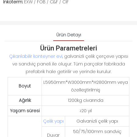
İnkoterm:
EXW / FOB / C&F / CIF
Ürün Detayı
Ürün Parametreleri
Çıkarılabilir konteyner evi
, galvanizli çelik çerçeve yapısı
ve sandviç paneli ile oluşur. Tüm parçalar fabrikada
prefabrik hale getirilir ve yerinde kurulur.
L5950mm*W3000mm*H2800mm veya
Boyut
özelleştirilmiş
Ağırlık
1200kg civarında
Yaşam süresi
≥20 yıl
Çelik yapı
Galvanizli çelik yapı
50/75/100mm sandviç
Duvar