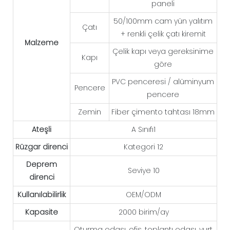
paneli
50/100mm cam yün yalıtım
Çatı
+ renkli çelik çatı kiremit
Malzeme
Çelik kapı veya gereksinime
Kapı
göre
PVC penceresi / alüminyum
Pencere
pencere
Zemin
Fiber çimento tahtası 18mm
Ateşli
A Sınıfı1
Rüzgar direnci
Kategori 12
Deprem
Seviye 10
direnci
Kullanılabilirlik
OEM/ODM
Kapasite
2000 birim/ay
Oturma odası, ofis, toplantı odası, yurt,