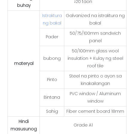
≥20 taon
buhay
Istraktura
Galvanized na istraktura ng
ng bakal
bakal
50/75/100mm sandwich
Pader
panel
50/100mm glass wool
bubong
insulation + Kulay ng steel
materyal
roof tile
Steel na pinto o ayon sa
Pinto
kinakailangan
PVC window / Aluminum
Bintana
window
Sahig
Fiber cement board 18mm
Hindi
Grade A1
masusunog