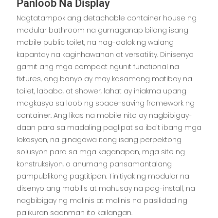
Panloob Na Display
Nagtatampok ang detachable container house ng
modular bathroom na gumaganap bilang isang
mobile public toilet, na nag-aalok ng walang
kapantay na kaginhawahan at versatility. Dinisenyo
gamit ang mga compact ngunit functional na
fixtures, ang banyo ay may kasamang matibay na
toilet, lababo, at shower, lahat ay iniakma upang
magkasya sa loob ng space-saving framework ng
container. Ang likas na mobile nito ay nagbibigay-
daan para sa madaling paglipat sa iba't ibang mga
lokasyon, na ginagawa itong isang perpektong
solusyon para sa mga kaganapan, mga site ng
konstruksiyon, o anumang pansamantalang
pampublikong pagtitipon. Tinitiyak ng modular na
disenyo ang mabilis at mahusay na pag-install, na
nagbibigay ng malinis at malinis na pasilidad ng
palikuran saanman ito kailangan.