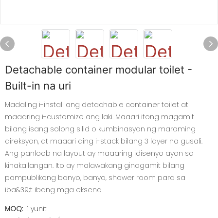
Detachable container modular toilet -
Built-in na uri
Madaling i-install ang detachable container toilet at
maaaring i-customize ang laki. Maaari itong magamit
bilang isang solong silid o kumbinasyon ng maraming
direksyon, at maaari ding i-stack bilang 3 layer na gusali.
Ang panloob na layout ay maaaring idisenyo ayon sa
kinakailangan. Ito ay malawakang ginagamit bilang
pampublikong banyo, banyo, shower room para sa
iba&39;t ibang mga eksena
MOQ:
1 yunit