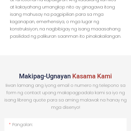
at kakayahang umangkop nito ay ginagawa itong
isang mahusay na pagpipilian para sa mga
kaganapan, emerhensiya, o mga lugar ng
konstruksiyon, na nagbibigay ng isang maaasahang
pasilidad ng palikuran saanman ito pinakakailangan.
Makipag-Ugnayan
Kasama Kami
Iiwan lamang ang iyong email o numero ng telepono sa
form ng contact upang makapagpadala kami sa iyo ng
isang libreng quote para sa aming malawak na hanay ng
mga disenyo!
Pangalan: