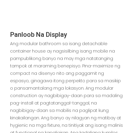
Panloob Na Display
Ang modular bathroom sa isang detachable
container house ay nagsisilbing isang mobile na
pampublikong banyo na may mga natatanging
tampok at maraming benepisyo. Pina-maximize ng
compact na disenyo nito ang paggamit ng
espasyo, ginagawa itong perpekto para sa masikip
o pansamantalang mga lokasyon. Ang modular
construction ay nagbibigay-daan para sa madaling
pag-install at pagtatanggal-tanggal, na
nagbibigay-daan sa mabilis na paglipat kung
kinakailangan. Ang banyo ay nilagyan ng matibay at
hygienic na mga fixture, na tinitiyak ang isang malinis
at functional na kapaligiran. Ang kadaliang kumilos