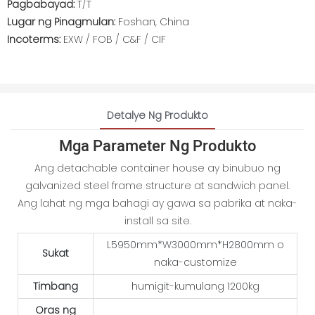
Pagbabayad:
T/T
Lugar ng Pinagmulan:
Foshan, China
Incoterms:
EXW / FOB / C&F / CIF
Detalye Ng Produkto
Mga Parameter Ng Produkto
Ang detachable container house ay binubuo ng
galvanized steel frame structure at sandwich panel.
Ang lahat ng mga bahagi ay gawa sa pabrika at naka-
install sa site.
L5950mm*W3000mm*H2800mm o
Sukat
naka-customize
Timbang
humigit-kumulang 1200kg
Oras ng