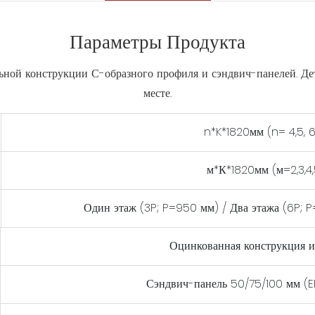
Параметры Продукта
ьной конструкции С-образного профиля и сэндвич-панелей. Дет
месте.
n*K*1820мм (n= 4,5, 
м*К*1820мм (м=2,3,4
Один этаж (3P; P=950 мм) / Два этажа (6P; 
Оцинкованная конструкция и
Сэндвич-панель 50/75/100 мм (EP