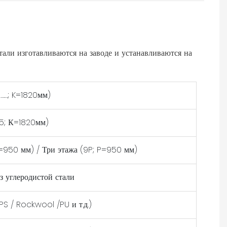
али изготавливаются на заводе и устанавливаются на
6……; K=1820мм)
,5; К=1820мм)
P=950 мм) / Три этажа (9P; P=950 мм)
з углеродистой стали
S / Rockwool /PU и т.д.)