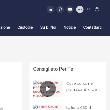
uzione
Custodie
Su Di Noi
Notizie
Contattarci
Consigliato Per Te
Case container
preassemblate in
fabbrica, pronte per
la spedizione.
La fiera CBD di
di