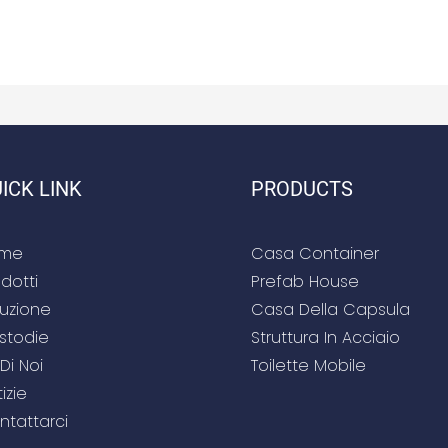
ICK LINK
PRODUCTS
me
Casa Container
dotti
Prefab House
luzione
Casa Della Capsula
stodie
Struttura In Acciaio
Di Noi
Toilette Mobile
izie
ntattarci