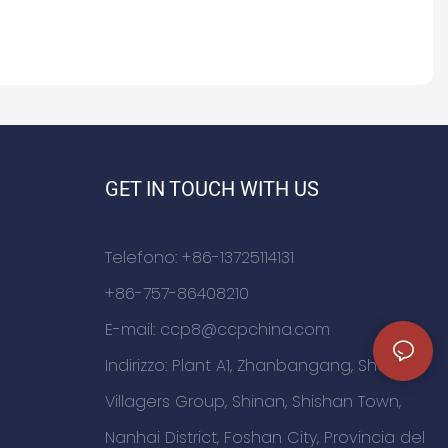
GET IN TOUCH WITH US
Telefono: +86-13725114131
+86-757-86408210
E-mail:
ccp8@ccpchina.com
Indirizzo: Plant A1, Zhanbangang, Sha'er
Villagers Group, Shinan, Shishan Town,
Nanhai District, Foshan City, Provincia del