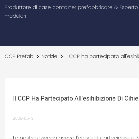
Produttore di case container prefabbricate & Esperto d
modulari
CCP Prefab
Notizie
Il CCP ha partecipato all'esihi
Il CCP Ha Partecipato All'esihibizione Di Cihi
2025-05-13
La nostra azienda aveva l'onore di partecipare al se