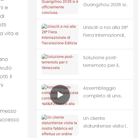
Guangzhou 2026 si
ni e
è ufficialmente
di
conclusa.
tti
Unisciti a noi alla 28ª
a vita e
Fiera Internazionale
di Decorazione
Edilizia di
Soluzione post-
Guangzhou, Cina.
vano
terremoto per il
avuto
Venezuela
i. Il
ni
Assemblaggio
completo di una
casa container,
ermesso
dall'inizio alla fine.
Un cliente
successo
statunitense visita la
nostra fabbrica ed