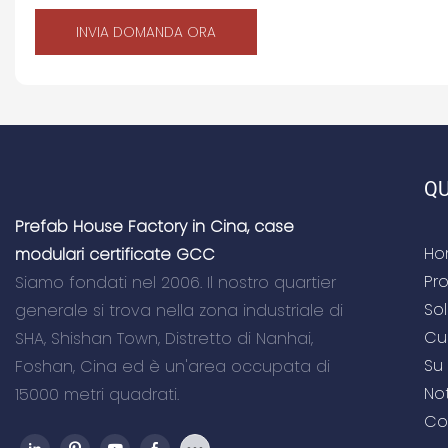
INVIA DOMANDA ORA
QU
Prefab House Factory in Cina, case
Ho
modulari certificate GCC
Pro
Siamo fondati nel 2006. Il nostro quartier
So
generale si trova nella zona industriale di
Cu
SHA, Shishan Town, Distretto di Nanhai,
Su 
Foshan, Cina ed è un'area occupata di
Not
15000 metri quadrati.
Co