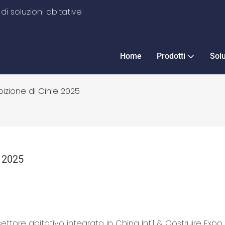
i soluzioni abitative
Home
Prodotti
Sol
bizione di Cihie 2025
e 2025
ttore abitativo integrato in China Int'l & Costruire Expo 