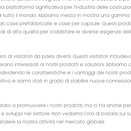
 piattaforma significativa per l'industria delle costruzio
e di tutto il mondo. Abbiamo messo in mostra una gamma 
lari, case prefabbricate e case per capsule. Questi prodo
 di alta qualità per soddisfare le diverse esigenze dell
di visitatori da paesi diversi. Questi visitatori include
 erano interessati ai nostri prodotti e soluzioni. Abbiamo 
ividendo le caratteristiche e i vantaggi dei nostri prodott
ivo e siamo stati in grado di stabilire nuove connessio
iutato a promuovere i nostri prodotti, ma ci ha anche p
e sviluppi nel settore. Non vediamo l'ora di basarsi sul 
dere la nostra attività nel mercato globale.