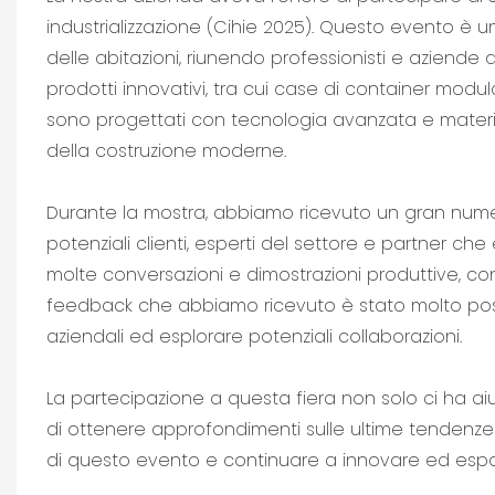
industrializzazione (Cihie 2025). Questo evento è una
delle abitazioni, riunendo professionisti e aziend
prodotti innovativi, tra cui case di container modu
sono progettati con tecnologia avanzata e materiali
della costruzione moderne.
Durante la mostra, abbiamo ricevuto un gran numero 
potenziali clienti, esperti del settore e partner che
molte conversazioni e dimostrazioni produttive, cond
feedback che abbiamo ricevuto è stato molto posit
aziendali ed esplorare potenziali collaborazioni.
La partecipazione a questa fiera non solo ci ha a
di ottenere approfondimenti sulle ultime tendenze 
di questo evento e continuare a innovare ed espan