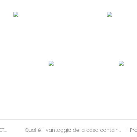
Invito per la 17a Cina INT'L INTERVEGNO INTERVETTO INTERVETRO & Edificio Industrialization Expo
Qual è il vantaggio della casa container staccabile?
Il P