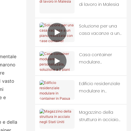
di lavoro in Malesia
Soluzione per una
casa vacanze a un
piano realizzata con
case container
Casa container
modulari
umentale
modulare
iamarono
personalizzata,
re
soluzione a 2 piani
l vasto
Edificio residenziale
ni
modulare in
e e
container in Papua
Nuova Guinea
Magazzino della
struttura in acciaio
 e della
negli Stati Uniti
ainer,