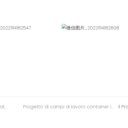
Progetto dei campi dell'esercito prefabbricato in Kirghizistan
Progetto di campi di lavoro container in Arabia Saudita
Il P