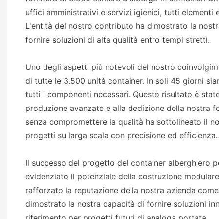
uffici amministrativi e servizi igienici, tutti element
L'entità del nostro contributo ha dimostrato la nos
fornire soluzioni di alta qualità entro tempi stretti.
Uno degli aspetti più notevoli del nostro coinvolgi
di tutte le 3.500 unità container. In soli 45 giorni si
tutti i componenti necessari. Questo risultato è stat
produzione avanzate e alla dedizione della nostra for
senza compromettere la qualità ha sottolineato il no
progetti su larga scala con precisione ed efficienza.
Il successo del progetto del container alberghiero p
evidenziato il potenziale della costruzione modulare
rafforzato la reputazione della nostra azienda come 
dimostrato la nostra capacità di fornire soluzioni in
riferimento per progetti futuri di analoga portata.