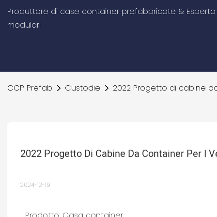
Produttore di case container prefabbricate & Esperto d
modulari
CCP Prefab
Custodie
2022 Progetto di cabine da
2022 Progetto Di Cabine Da Container Per I V
2024-12-19
Prodotto: Casa container