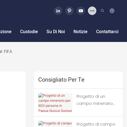
uzione
Custodie
Su Di Noi
Notizie
Contattarci
r FIFA
Consigliato Per Te
Progetto di un
campo minerario
per 600 persone in
Papua Nuova
Progetto di campo
Guinea