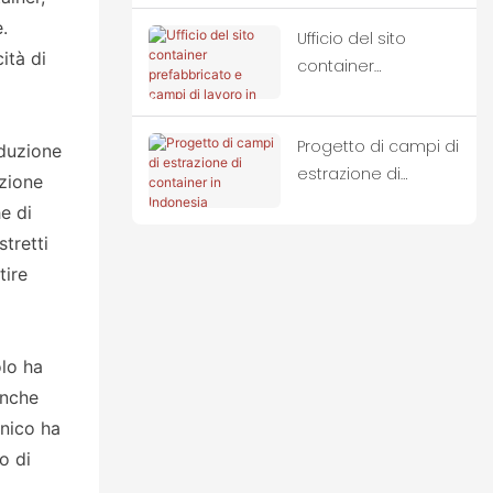
.
Ufficio del sito
ità di
container
prefabbricato e
campi di lavoro in
Progetto di campi di
Indonesia
oduzione
estrazione di
azione
container in
e di
Indonesia
tretti
tire
olo ha
anche
onico ha
o di