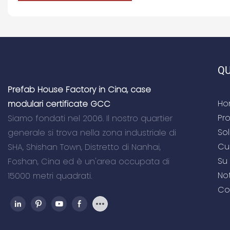
QU
Prefab House Factory in Cina, case
Ho
modulari certificate GCC
Pro
Siamo fondati nel 2006. Il nostro quartier
So
generale si trova nella zona industriale di
Cu
SHA, Shishan Town, Distretto di Nanhai,
Su 
Foshan, Cina ed è un'area occupata di
Not
15000 metri quadrati.
Co