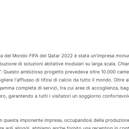
Coppa del Mondo FIFA del Qatar 2022 è stata un'impresa mon
ibuzione di soluzioni abitative modulari su larga scala. Ch
ge". Questo ambizioso progetto prevedeva oltre 10.000 came
iere l'afflusso di tifosi di calcio da tutto il mondo. Oltre a
 gamma completa di servizi, tra cui aree di accoglienza, bag
ero, garantendo a tutti i visitatori un soggiorno confortevol
in questa imponente impresa, occupandosi della produzione
re agli alloggi, abbiamo anche fornito una reception in cont