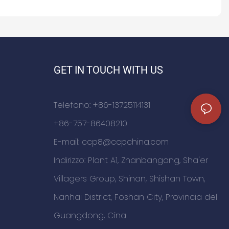
GET IN TOUCH WITH US
Telefono: +86-13725114131
+86-757-86408210
E-mail:
ccp8@ccpchina.com
Indirizzo: Plant A1, Zhanbangang, Sha'er
Villagers Group, Shinan, Shishan Town,
Nanhai District, Foshan City, Provincia del
Guangdong, Cina