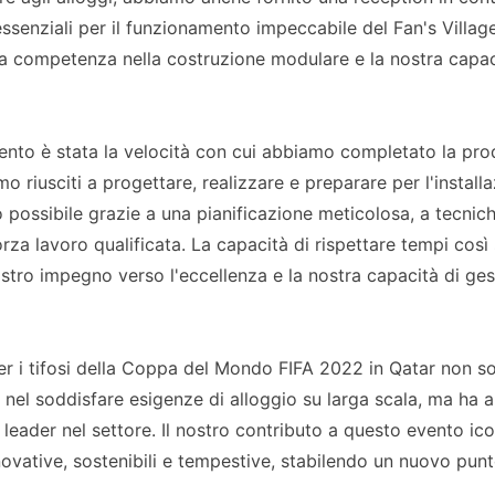
i essenziali per il funzionamento impeccabile del Fan's Village
tra competenza nella costruzione modulare e la nostra capac
mento è stata la velocità con cui abbiamo completato la pr
amo riusciti a progettare, realizzare e preparare per l'install
o possibile grazie a una pianificazione meticolosa, a tecnich
za lavoro qualificata. La capacità di rispettare tempi così s
stro impegno verso l'eccellenza e la nostra capacità di ges
er i tifosi della Coppa del Mondo FIFA 2022 in Qatar non s
 nel soddisfare esigenze di alloggio su larga scala, ma ha 
leader nel settore. Il nostro contributo a questo evento ic
novative, sostenibili e tempestive, stabilendo un nuovo punt