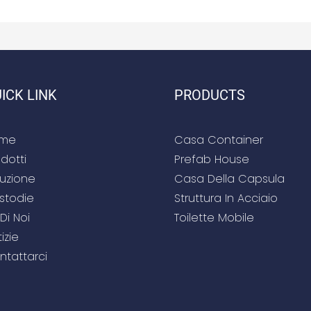
ICK LINK
PRODUCTS
me
Casa Container
dotti
Prefab House
luzione
Casa Della Capsula
stodie
Struttura In Acciaio
Di Noi
Toilette Mobile
izie
ntattarci