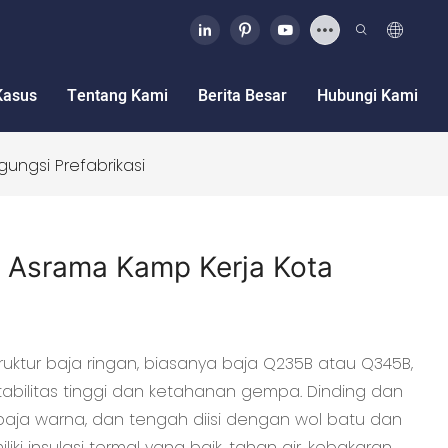
Kasus
Tentang Kami
Berita Besar
Hubungi Kami
ungsi Prefabrikasi
a Asrama Kamp Kerja Kota
ruktur baja ringan, biasanya baja Q235B atau Q345B,
stabilitas tinggi dan ketahanan gempa. Dinding dan
baja warna, dan tengah diisi dengan wol batu dan
iki insulasi termal yang baik, tahan air, kebakaran