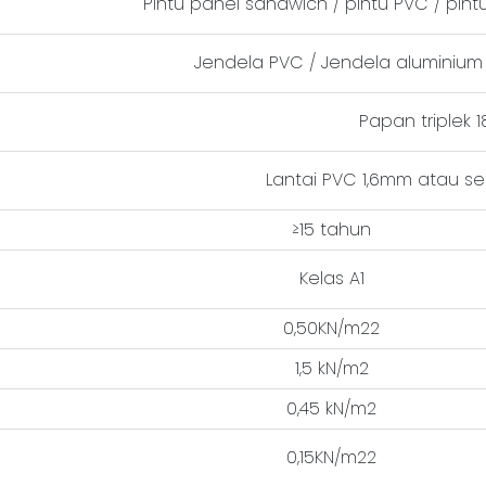
Pintu panel sandwich / pintu PVC / pin
Jendela PVC / Jendela aluminium
Papan triplek
Lantai PVC 1,6mm atau s
≥15 tahun
Kelas A1
0,50KN/m22
1,5 kN/m2
0,45 kN/m2
0,15KN/m22