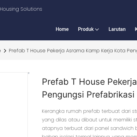
Housing Solutions
Home
Produk
Larutan
e
Prefab T House Pekerja Asrama Kamp Kerja Kota Peng
Prefab T House Pekerj
Pengungsi Prefabrikasi
Kerangka rumah prefab terbuat dari st
yang dilas atau dibaut untuk memiliki 
atapnya terbuat dari panel sandwich 
bahan isolasi termal lainnya, yang memil