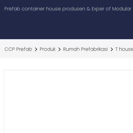
Prefab container house produsen & Exper of Modular 
CCP Prefab
Produk
Rumah Prefabrikasi
T hous