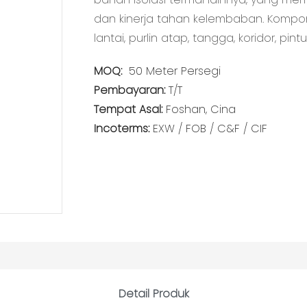
dan kinerja tahan kelembaban. Kompon
lantai, purlin atap, tangga, koridor, pint
MOQ:
50 Meter Persegi
Pembayaran:
T/T
Tempat Asal:
Foshan, Cina
Incoterms:
EXW / FOB / C&F / CIF
Detail Produk