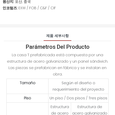
원산지:
포산, 중국
인코텀즈:
EXW / FOB / C&F / CIF
제품 세부사항
Parámetros Del Producto
La casa T prefabricada está compuesta por una
estructura de acero galvanizado y un panel sándwich.
Las piezas se prefabrican en fábrica y se instalan en
obra.
Tamaño
Según el diseño o
requerimiento del proyecto
Piso
Un piso / Dos pisos / Tres pisos
Estructura
Estructura de
de acero
acero galvanizado