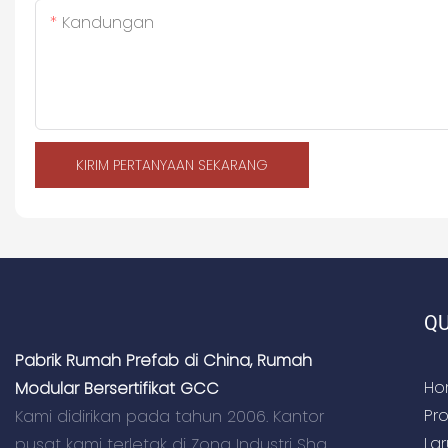
Kandungan
KIRIM PERTANYAAN SEKARANG
QU
Pabrik Rumah Prefab di China, Rumah
Ho
Modular Bersertifikat GCC
Pr
Kami didirikan pada tahun 2006. Kantor
La
pusat kami terletak di Zona Industri Sha