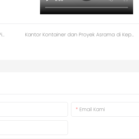
Proyek kabin hotel kontainer untuk Piala Dunia Qatar 2022 milik Penggemar FIFA
Kantor Kontainer dan Proyek Asrama di Kepulauan Solomon
Email Kami