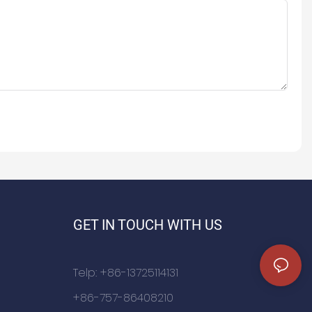
GET IN TOUCH WITH US
Telp: +86-13725114131
+86-757-86408210