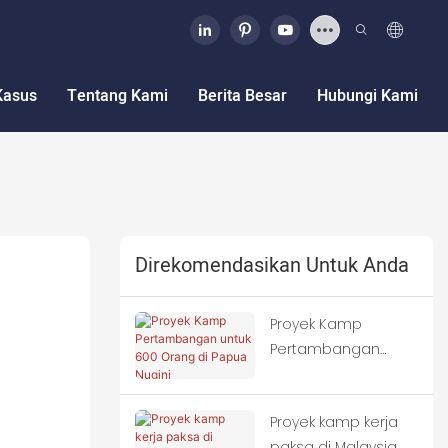
Kasus
Tentang Kami
Berita Besar
Hubungi Kami
Direkomendasikan Untuk Anda
Proyek Kamp
Pertambangan
untuk 600 Orang di
Papua Nugini
Proyek kamp kerja
paksa di Malaysia