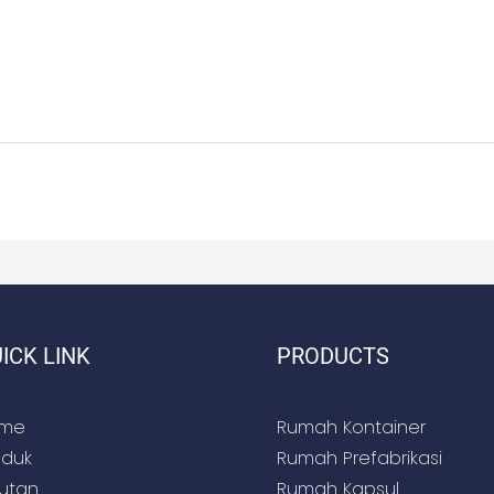
ICK LINK
PRODUCTS
me
Rumah Kontainer
oduk
Rumah Prefabrikasi
rutan
Rumah Kapsul