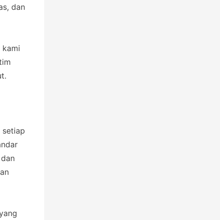
as, dan
m kami
tim
t.
 setiap
andar
 dan
dan
 yang