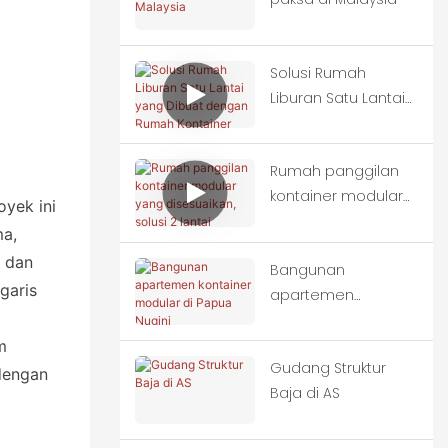
Solusi Rumah
Liburan Satu Lantai
yang Dibuat
dengan Rumah
Rumah panggilan
Kontainer Modular
kontainer modular
oyek ini
yang disesuaikan,
a,
solusi 2 lantai
n dan
Bangunan
garis
apartemen
kontainer modular
di Papua Nugini
m
Gudang Struktur
dengan
Baja di AS