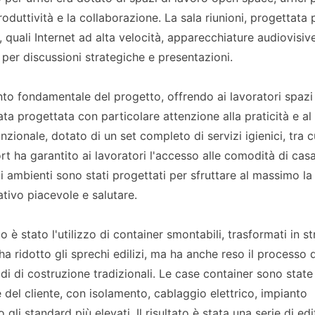
roduttività e la collaborazione. La sala riunioni, progettata 
 quali Internet ad alta velocità, apparecchiature audiovisiv
per discussioni strategiche e presentazioni.
to fondamentale del progetto, offrendo ai lavoratori spazi
ata progettata con particolare attenzione alla praticità e al
onale, dotato di un set completo di servizi igienici, tra c
t ha garantito ai lavoratori l'accesso alle comodità di casa
i ambienti sono stati progettati per sfruttare al massimo la
ativo piacevole e salutare.
 è stato l'utilizzo di container smontabili, trasformati in st
a ridotto gli sprechi edilizi, ma ha anche reso il processo d
di di costruzione tradizionali. Le case container sono state
 del cliente, con isolamento, cablaggio elettrico, impianto
 gli standard più elevati. Il risultato è stata una serie di edi