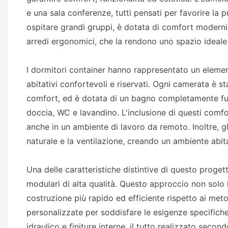
e una sala conferenze, tutti pensati per favorire la p
ospitare grandi gruppi, è dotata di comfort moderni,
arredi ergonomici, che la rendono uno spazio ideale 
I dormitori container hanno rappresentato un elemen
abitativi confortevoli e riservati. Ogni camerata è st
comfort, ed è dotata di un bagno completamente funzi
doccia, WC e lavandino. L'inclusione di questi comfor
anche in un ambiente di lavoro da remoto. Inoltre, gl
naturale e la ventilazione, creando un ambiente abit
Una delle caratteristiche distintive di questo progetto
modulari di alta qualità. Questo approccio non solo h
costruzione più rapido ed efficiente rispetto ai meto
personalizzate per soddisfare le esigenze specifiche
idraulico e finiture interne, il tutto realizzato secondo