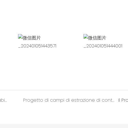
Progetto di campi di lavoro container in Arabia Saudita
Progetto di campi di estrazione di container in Indonesia
Il P