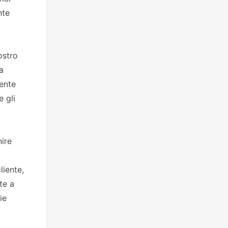
nte
ostro
a
iente
e gli
nire
liente,
te a
ie