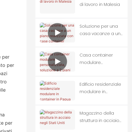
di lavoro in Malesia
Soluzione per una
casa vacanze a un
piano realizzata con
case container
Casa container
modulari
e per
modulare
ato per
personalizzata,
pazi
soluzione a 2 piani
stro
Edificio residenziale
lle
modulare in
container in Papua
Nuova Guinea
Magazzino della
una
struttura in acciaio
te per
negli Stati Uniti
vati ​​