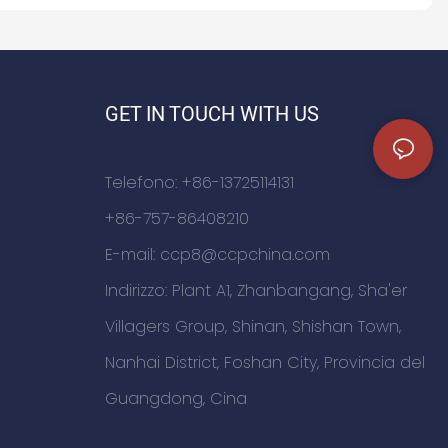
GET IN TOUCH WITH US
Telefono: +86-13725114131
+86-757-86408210
E-mail:
ccp8@ccpchina.com
Indirizzo: Plant A1, Zhanbangang, Sha'er
Villagers Group, Shinan, Shishan Town,
Nanhai District, Foshan City, Provincia del
Guangdong, Cina