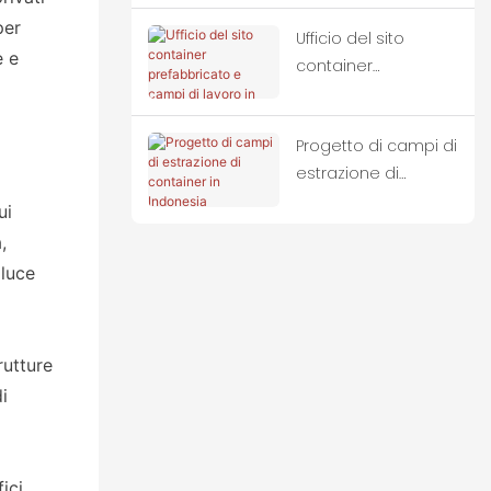
per
Ufficio del sito
e e
container
prefabbricato e
campi di lavoro in
Progetto di campi di
Indonesia
estrazione di
container in
ui
Indonesia
,
 luce
rutture
i
fici