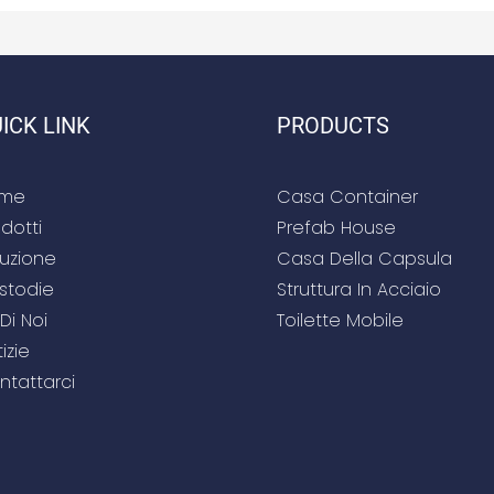
ICK LINK
PRODUCTS
me
Casa Container
dotti
Prefab House
luzione
Casa Della Capsula
stodie
Struttura In Acciaio
Di Noi
Toilette Mobile
izie
ntattarci