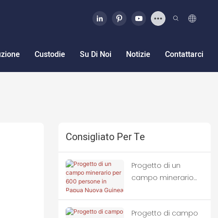
uzione
Custodie
Su Di Noi
Notizie
Contattarci
Consigliato Per Te
Progetto di un
campo minerario
per 600 persone in
Papua Nuova
Progetto di campo
Guinea