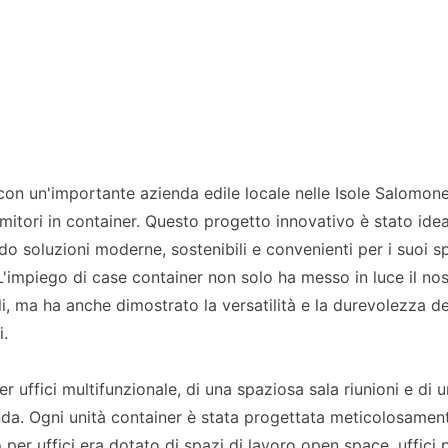
con un'importante azienda edile locale nelle Isole Salomon
rmitori in container. Questo progetto innovativo è stato ide
do soluzioni moderne, sostenibili e convenienti per i suoi s
i. L'impiego di case container non solo ha messo in luce il no
, ma ha anche dimostrato la versatilità e la durevolezza de
i.
r uffici multifunzionale, di una spaziosa sala riunioni e di 
ienda. Ogni unità container è stata progettata meticolosamen
per uffici era dotato di spazi di lavoro open space, uffici pri