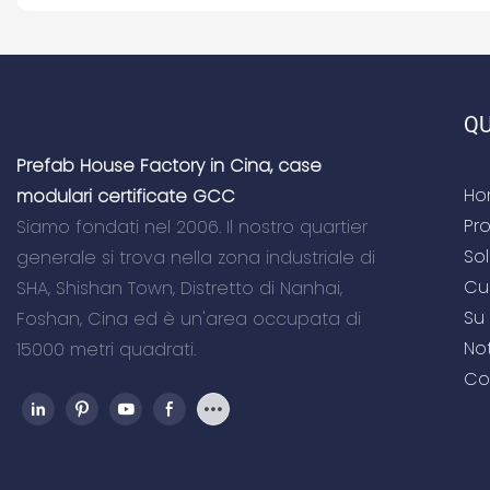
QU
Prefab House Factory in Cina, case
Ho
modulari certificate GCC
Pro
Siamo fondati nel 2006. Il nostro quartier
So
generale si trova nella zona industriale di
Cu
SHA, Shishan Town, Distretto di Nanhai,
Su 
Foshan, Cina ed è un'area occupata di
Not
15000 metri quadrati.
Co