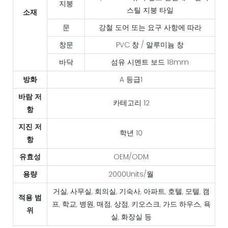
지붕
스틸 지붕 ​​타일
소재
문
강철 도어 또는 요구 사항에 따라
창문
PVC 창 / 알루미늄 창
바닥
섬유 시멘트 보드 18mm
방화
A 등급1
바람 저
카테고리 12
항
지진 저
학년 10
항
유효성
OEM/ODM
용량
2000Units/월
거실, 사무실, 회의실, 기숙사, 아파트, 호텔, 모텔, 캠
적용 범
프, 학교, 병원, 매점, 상점, 키오스크, 가드 하우스, 욕
위
실, 화장실 등