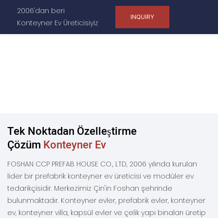
2006'dan beri
INQUIRY
Konteyner Ev Üreticisiyiz
Tek Noktadan Özelleştirme
Çözüm
Konteyner Ev
FOSHAN CCP PREFAB HOUSE CO., LTD, 2006 yılında kurulan
lider bir prefabrik konteyner ev üreticisi ve modüler ev
tedarikçisidir. Merkezimiz Çin'in Foshan şehrinde
bulunmaktadır. Konteyner evler, prefabrik evler, konteyner
ev, konteyner villa, kapsül evler ve çelik yapı binaları üretip