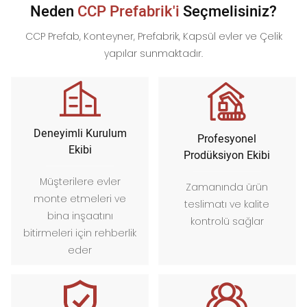
Neden
CCP Prefabrik'i
Seçmelisiniz?
CCP Prefab, Konteyner, Prefabrik, Kapsül evler ve Çelik
yapılar sunmaktadır.
Deneyimli Kurulum
Profesyonel
Ekibi
Prodüksiyon Ekibi
Müşterilere evler
Zamanında ürün
monte etmeleri ve
teslimatı ve kalite
bina inşaatını
kontrolü sağlar
bitirmeleri için rehberlik
eder