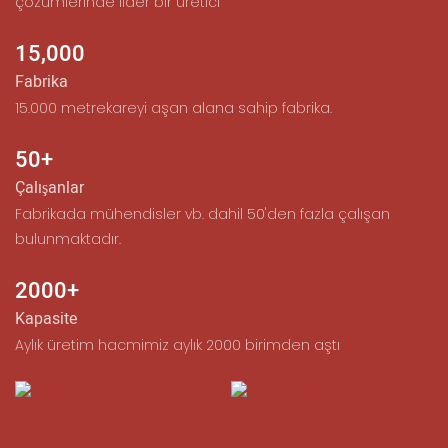
çözümlerinde lider bir üretici
15,000
Fabrika
︎15.000 metrekareyi aşan alana sahip fabrika.
50+
Çalışanlar
︎Fabrikada mühendisler vb. dahil 50'den fazla çalışan
bulunmaktadır.
2000+
Kapasite
Aylık üretim hacmimiz aylık 2000 birimden aştı