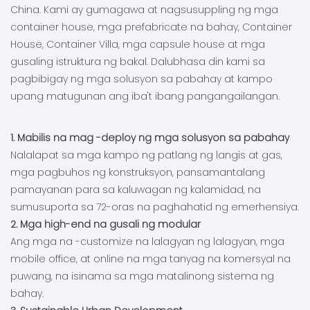
China. Kami ay gumagawa at nagsusuppling ng mga
container house, mga prefabricate na bahay, Container
House, Container Villa, mga capsule house at mga
gusaling istruktura ng bakal. Dalubhasa din kami sa
pagbibigay ng mga solusyon sa pabahay at kampo
upang matugunan ang iba't ibang pangangailangan.
1. Mabilis na mag -deploy ng mga solusyon sa pabahay
Nalalapat sa mga kampo ng patlang ng langis at gas,
mga pagbuhos ng konstruksyon, pansamantalang
pamayanan para sa kaluwagan ng kalamidad, na
sumusuporta sa 72-oras na paghahatid ng emerhensiya.
2. Mga high-end na gusali ng modular
Ang mga na -customize na lalagyan ng lalagyan, mga
mobile office, at online na mga tanyag na komersyal na
puwang, na isinama sa mga matalinong sistema ng
bahay.