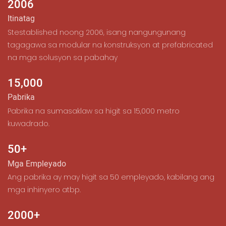
2006
Itinatag
︎Stestablished noong 2006, isang nangungunang
tagagawa sa modular na konstruksyon at prefabricated
na mga solusyon sa pabahay
15,000
Pabrika
︎Pabrika na sumasaklaw sa higit sa 15,000 metro
kuwadrado.
50+
Mga Empleyado
︎Ang pabrika ay may higit sa 50 empleyado, kabilang ang
mga inhinyero atbp.
2000+