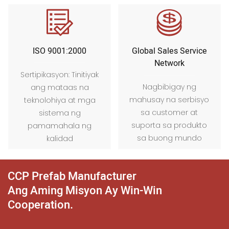
ISO 9001:2000
Global Sales Service
Network
Sertipikasyon: Tinitiyak
Nagbibigay ng
ang mataas na
mahusay na serbisyo
teknolohiya at mga
sa customer at
sistema ng
suporta sa produkto
pamamahala ng
sa buong mundo
kalidad
CCP Prefab Manufacturer
Ang Aming Misyon Ay Win-Win
Cooperation.