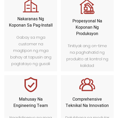
Nakaranas Ng
Propesyonal Na
Koponan Sa Pag-Install
Koponan Ng
Produksyon
Gabay sa mga
customer na
Tinitiyak ang on-time
magtipon ng mga
na paghahatid ng
bahay at tapusin ang
produkto at kontrol ng
pagtatayo ng gusali
kalidad
Mahusay Na
Comprehensive
Engineering Team
Teknikal Na Innovation
Nagdidisenyo ng mga
Dalubhasa sa modular