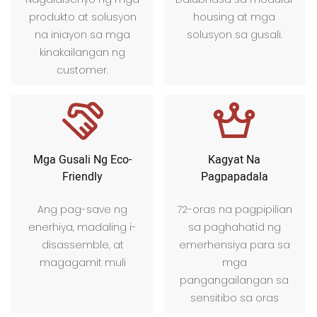
produkto at solusyon
housing at mga
na iniayon sa mga
solusyon sa gusali.
kinakailangan ng
customer.
Mga Gusali Ng Eco-
Kagyat Na
Friendly
Pagpapadala
Ang pag-save ng
72-oras na pagpipilian
enerhiya, madaling i-
sa paghahatid ng
disassemble, at
emerhensiya para sa
magagamit muli
mga
pangangailangan sa
sensitibo sa oras