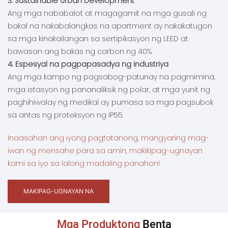
3. Sustainable Urban Development
Ang mga nababalot at magagamit na mga gusali ng
bakal na nakabalangkas na apartment ay nakakatugon
sa mga kinakailangan sa sertipikasyon ng LEED at
bawasan ang bakas ng carbon ng 40%.
4. Espesyal na pagpapasadya ng industriya
Ang mga kampo ng pagsabog-patunay na pagmimina,
mga istasyon ng pananaliksik ng polar, at mga yunit ng
paghihiwalay ng medikal ay pumasa sa mga pagsubok
sa antas ng proteksyon ng IP55.
Inaasahan ang iyong pagtatanong, mangyaring mag-
iwan ng mensahe para sa amin, makikipag-ugnayan
kami sa iyo sa lalong madaling panahon!
MAKIPAG-UGNAYAN NA
Mga Produktong
Benta